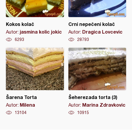
Kokos kolač
Crni nepečeni kolač
jasmina kolic jokic
Dragica Lovcevic
Autor:
Autor:
6293
28793
Šarena Torta
Šeherezada torta (3)
Milena
Marina Zdravkovic
Autor:
Autor:
13104
10915