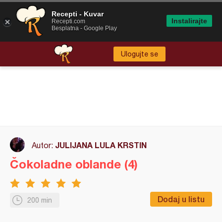
Recepti - Kuvar
Instalirajte
Recepti.com
Besplatna - Google Play
Ulogujte se
JULIJANA LULA KRSTIN
Autor:
Čokoladne oblande (4)
Dodaj u listu
200 min