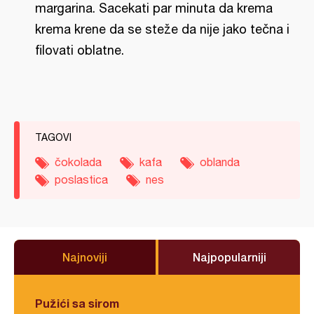
margarina. Sacekati par minuta da krema
krema krene da se steže da nije jako tečna i
filovati oblatne.
TAGOVI
čokolada
kafa
oblanda
poslastica
nes
Najnoviji
Najpopularniji
Pužići sa sirom