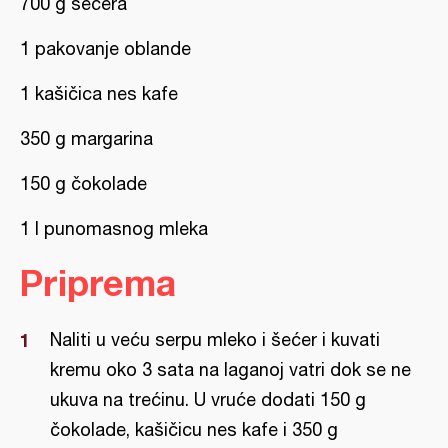
700 g šećera
1 pakovanje oblande
1 kašičica nes kafe
350 g margarina
150 g čokolade
1 l punomasnog mleka
Priprema
Naliti u veću serpu mleko i šećer i kuvati
kremu oko 3 sata na laganoj vatri dok se ne
ukuva na trećinu. U vruće dodati 150 g
čokolade, kašičicu nes kafe i 350 g