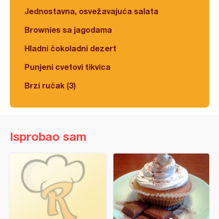
Jednostavna, osvežavajuća salata
Brownies sa jagodama
Hladni čokoladni dezert
Punjeni cvetovi tikvica
Brzi ručak (3)
Isprobao sam