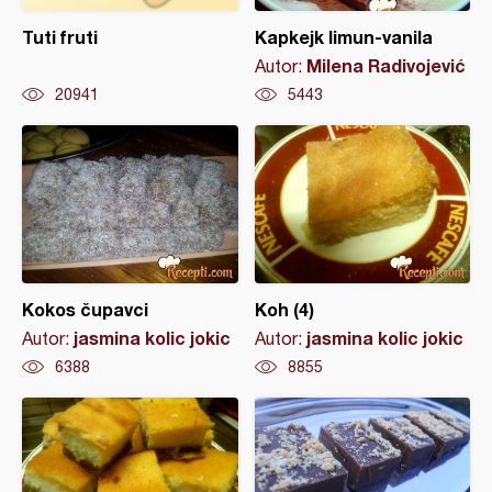
Tuti fruti
Kapkejk limun-vanila
Milena Radivojević
Autor:
20941
5443
Kokos čupavci
Koh (4)
jasmina kolic jokic
jasmina kolic jokic
Autor:
Autor:
6388
8855