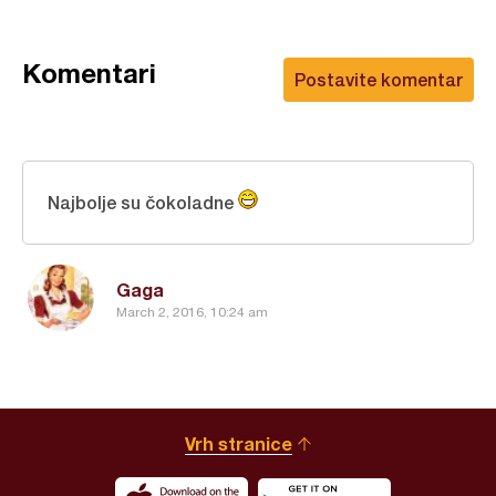
Komentari
Postavite komentar
Najbolje su čokoladne
Gaga
March 2, 2016, 10:24 am
Vrh stranice