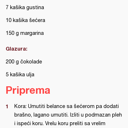
7 kašika gustina
10 kašika šećera
150 g margarina
Glazura:
200 g čokolade
5 kašika ulja
Priprema
Kora: Umutiti belance sa šećerom pa dodati
brašno, lagano umutiti. Izliti u podmazan pleh
i ispeći koru. Vrelu koru preliti sa vrelim