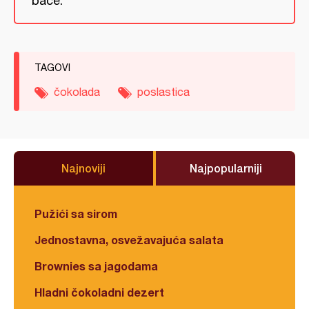
bace.
TAGOVI
čokolada
poslastica
Najnoviji
Najpopularniji
Pužići sa sirom
Jednostavna, osvežavajuća salata
Brownies sa jagodama
Hladni čokoladni dezert