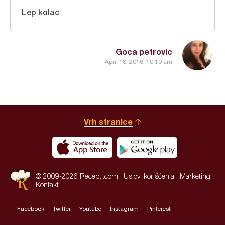
Lep kolac
Goca petrovic
April 18, 2016, 10:10 am
Vrh stranice
© 2009-2026 Recepti.com |
Uslovi korišćenja
|
Marketing
|
Kontakt
Facebook
Twitter
Youtube
Instagram
Pinterest