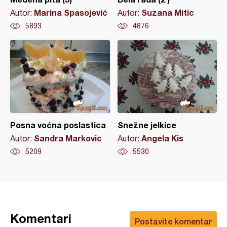
Marina Spasojević
Suzana Mitic
Autor:
Autor:
5893
4876
Posna voćna poslastica
Snežne jelkice
Sandra Markovic
Angela Kis
Autor:
Autor:
5209
5530
Komentari
Postavite komentar