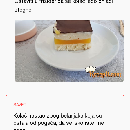
Ostaviti u frižider da se kolač lepo ohladi i
stegne.
SAVET
Kolač nastao zbog belanjaka koja su
ostala od pogača, da se iskoriste i ne