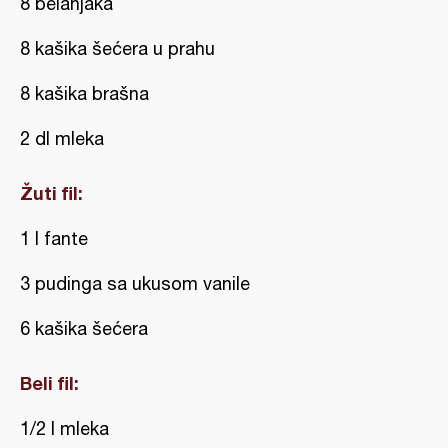
8 belanjaka
8 kašika šećera u prahu
8 kašika brašna
2 dl mleka
Žuti fil:
1 l fante
3 pudinga sa ukusom vanile
6 kašika šećera
Beli fil:
1/2 l mleka