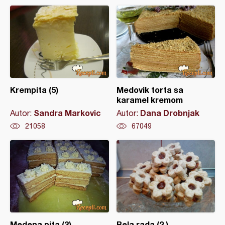
Krempita (5)
Medovik torta sa
karamel kremom
Sandra Markovic
Dana Drobnjak
Autor:
Autor:
21058
67049
Medena pita (3)
Bela rada (2 )