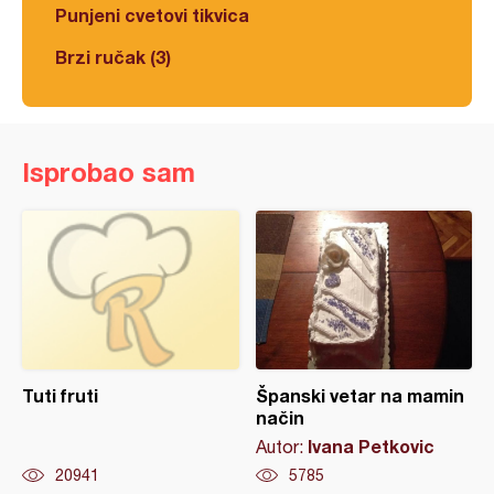
Punjeni cvetovi tikvica
Brzi ručak (3)
Isprobao sam
Tuti fruti
Španski vetar na mamin
način
Ivana Petkovic
Autor:
20941
5785