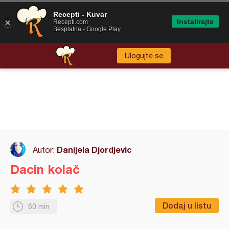
Recepti - Kuvar
Instalirajte
Recepti.com
Besplatna - Google Play
Ulogujte se
Danijela Djordjevic
Autor:
Dacin kolač
Dodaj u listu
60 min