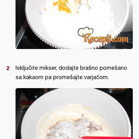
Isključite mikser, dodajte brašno pomešano
sa kakaom pa promešajte varjačom.