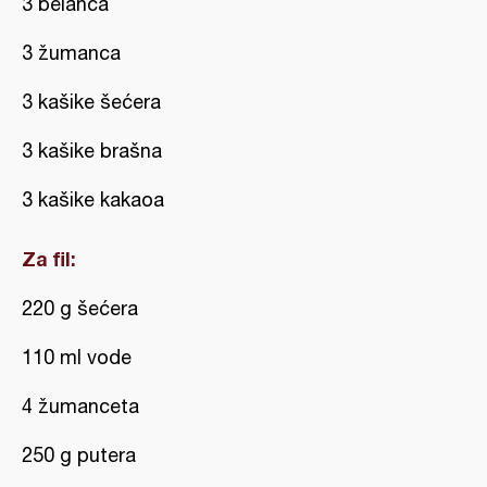
3 belanca
3 žumanca
3 kašike šećera
3 kašike brašna
3 kašike kakaoa
Za fil:
220 g šećera
110 ml vode
4 žumanceta
250 g putera