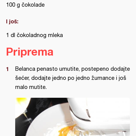
100 g čokolade
I još:
1 dl čokoladnog mleka
Priprema
Belanca penasto umutite, postepeno dodajte
šećer, dodajte jedno po jedno žumance i još
malo mutite.