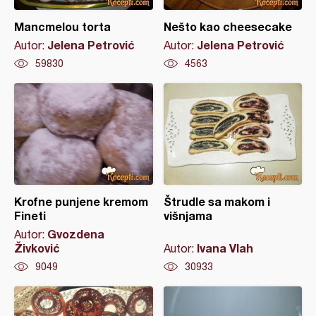
Mancmelou torta
Nešto kao cheesecake
Jelena Petrović
Jelena Petrović
Autor:
Autor:
59830
4563
Krofne punjene kremom
Štrudle sa makom i
Fineti
višnjama
Gvozdena
Autor:
Živković
Ivana Vlah
Autor:
9049
30933