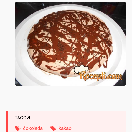
TAGOVI
čokolada
kakao