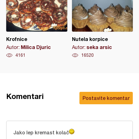
Krofnice
Nutela korpice
Milica Djuric
seka arsic
Autor:
Autor:
4161
16520
Komentari
Postavite komentar
Jako lep kremast kolač