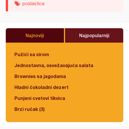
poslastica
Najnoviji
Najpopularniji
Pužići sa sirom
Jednostavna, osvežavajuća salata
Brownies sa jagodama
Hladni čokoladni dezert
Punjeni cvetovi tikvica
Brzi ručak (3)