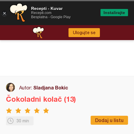
Recepti - Kuvar
Instalirajte
Recepti.com
Besplatna - Google Play
Ulogujte se
Sladjana Bokic
Autor:
Čokoladni kolač (13)
Dodaj u listu
30 min