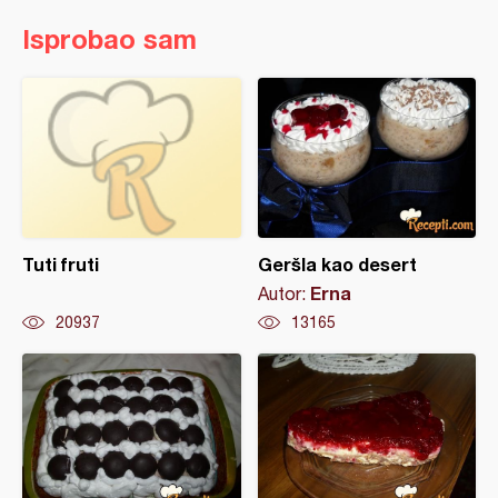
Isprobao sam
Tuti fruti
Geršla kao desert
Erna
Autor:
20937
13165