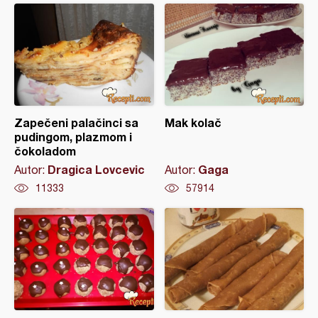
Zapečeni palačinci sa
Mak kolač
pudingom, plazmom i
čokoladom
Dragica Lovcevic
Gaga
Autor:
Autor:
11333
57914