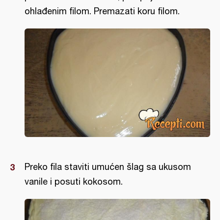
ohlađenim filom. Premazati koru filom.
Preko fila staviti umućen šlag sa ukusom
vanile i posuti kokosom.