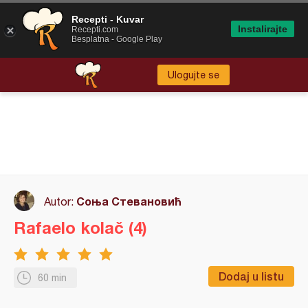
Recepti - Kuvar
Instalirajte
Recepti.com
Besplatna - Google Play
Ulogujte se
Соња Стевановић
Autor:
Rafaelo kolač (4)
Dodaj u listu
60 min