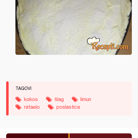
TAGOVI
kokos
šlag
limun
rafaelo
poslastica