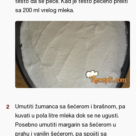
testo da se peče. Kad je testo pečeno preliti
sa 200 ml vrelog mleka.
Umutiti žumanca sa šećerom i brašnom, pa
kuvati u pola litre mleka dok se ne ugusti.
Posebno umutiti margarin sa šećerom u
prahu i vanilin šećerom, pa spojiti sa