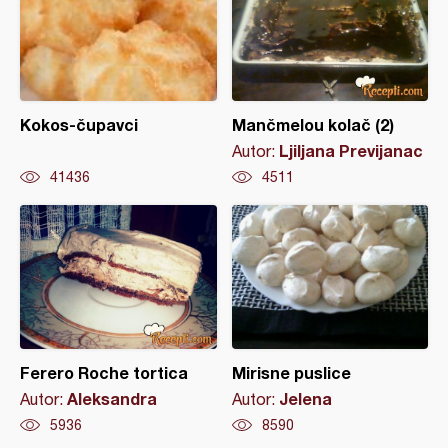
Kokos-čupavci
Mančmelou kolač (2)
Ljiljana Previjanac
Autor:
41436
4511
Ferero Roche tortica
Mirisne puslice
Aleksandra
Jelena
Autor:
Autor:
5936
8590