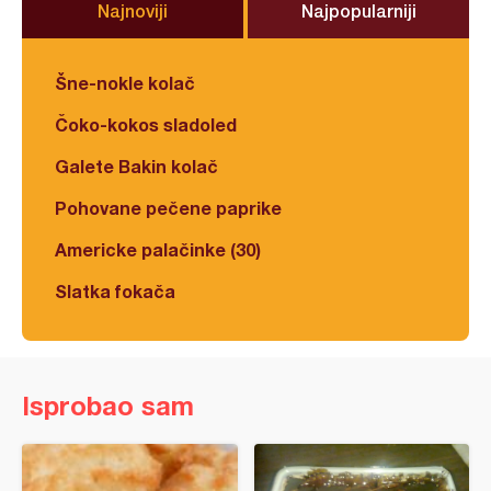
Najnoviji
Najpopularniji
Šne-nokle kolač
Čoko-kokos sladoled
Galete Bakin kolač
Pohovane pečene paprike
Americke palačinke (30)
Slatka fokača
Isprobao sam