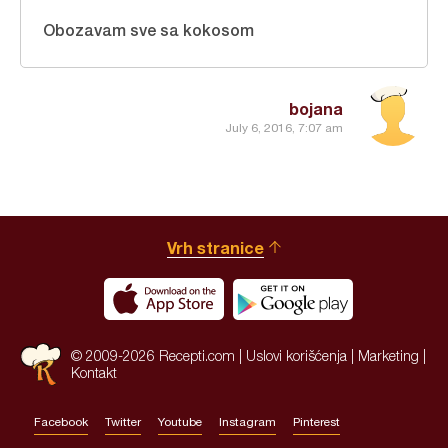
Obozavam sve sa kokosom
bojana
July 6, 2016, 7:07 am
Vrh stranice
© 2009-2026 Recepti.com |
Uslovi korišćenja
|
Marketing
|
Kontakt
Facebook
Twitter
Youtube
Instagram
Pinterest