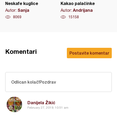
Neskafe kuglice
Kakao palačinke
Sanja
Andrijana
Autor:
Autor:
8069
15158
Komentari
Postavite komentar
Odlican kolač!Pozdrav
Danijela Žikić
February 27, 2019, 10:51 am