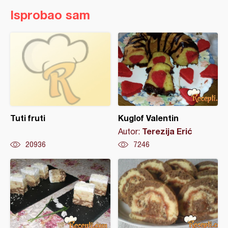
Isprobao sam
Tuti fruti
Kuglof Valentin
Terezija Erić
Autor:
20936
7246