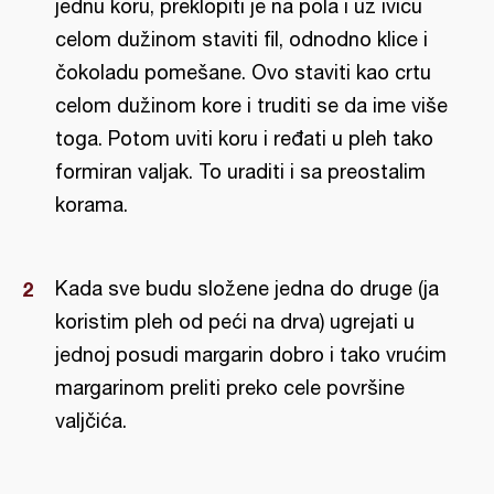
jednu koru, preklopiti je na pola i uz ivicu
celom dužinom staviti fil, odnodno klice i
čokoladu pomešane. Ovo staviti kao crtu
celom dužinom kore i truditi se da ime više
toga. Potom uviti koru i ređati u pleh tako
formiran valjak. To uraditi i sa preostalim
korama.
Kada sve budu složene jedna do druge (ja
koristim pleh od peći na drva) ugrejati u
jednoj posudi margarin dobro i tako vrućim
margarinom preliti preko cele površine
valjčića.