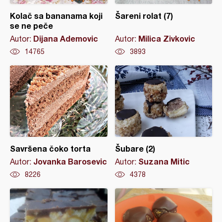
Kolač sa bananama koji
Šareni rolat (7)
se ne peče
Dijana Ademovic
Milica Zivkovic
Autor:
Autor:
14765
3893
Savršena čoko torta
Šubare (2)
Jovanka Barosevic
Suzana Mitic
Autor:
Autor:
8226
4378