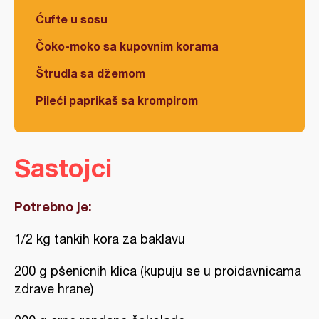
Ćufte u sosu
Čoko-moko sa kupovnim korama
Štrudla sa džemom
Pileći paprikaš sa krompirom
Sastojci
Potrebno je:
1/2 kg tankih kora za baklavu
200 g pšenicnih klica (kupuju se u proidavnicama
zdrave hrane)