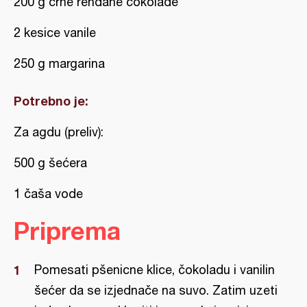
200 g crne rendane čokolade
2 kesice vanile
250 g margarina
Potrebno je:
Za agdu (preliv):
500 g šećera
1 čaša vode
Priprema
Pomesati pšenicne klice, čokoladu i vanilin
šećer da se izjednače na suvo. Zatim uzeti