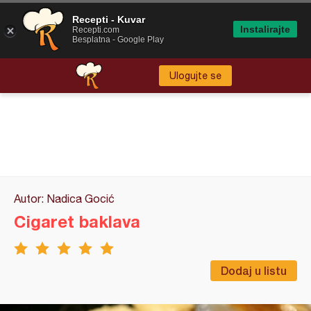
Recepti - Kuvar
Instalirajte
Recepti.com
Besplatna - Google Play
Ulogujte se
Autor: Nadica Gocić
Cigaret baklava
Dodaj u listu