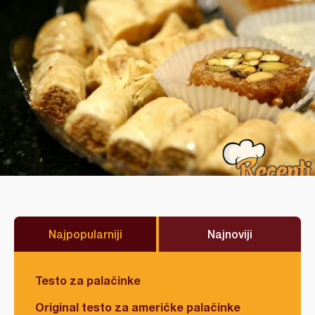
Najpopularniji
Najnoviji
Testo za palačinke
Original testo za američke palačinke