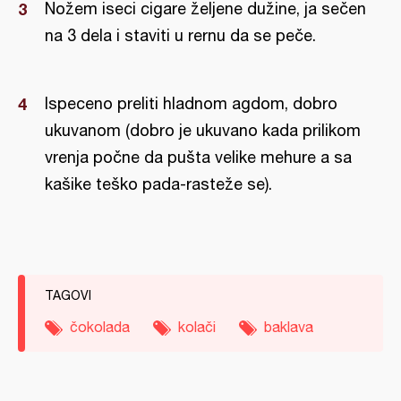
Nožem iseci cigare željene dužine, ja sečen
na 3 dela i staviti u rernu da se peče.
Ispeceno preliti hladnom agdom, dobro
ukuvanom (dobro je ukuvano kada prilikom
vrenja počne da pušta velike mehure a sa
kašike teško pada-rasteže se).
TAGOVI
čokolada
kolači
baklava