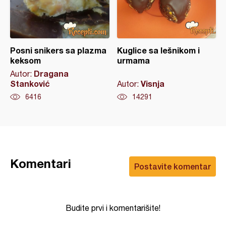
Posni snikers sa plazma
Kuglice sa lešnikom i
keksom
urmama
Dragana
Autor:
Stanković
Visnja
Autor:
6416
14291
Komentari
Postavite komentar
Budite prvi i komentarišite!