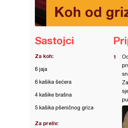
Koh od griz
Sastojci
Pr
Za koh:
Od
pr
6 jaja
sn
6 kašika šećera
Za
sj
4 kašike brašna
pu
5 kašika pšeničnog griza
Za preliv: