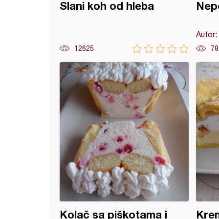
Slani koh od hleba
Nep
Autor:
12625
78
 kolač (18)
Kolač sa piškotama i
Krem