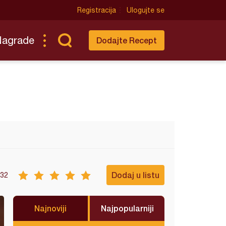
Registracija
Ulogujte se
Nagrade
Dodajte Recept
Dodaj u listu
32
Najnoviji
Najpopularniji