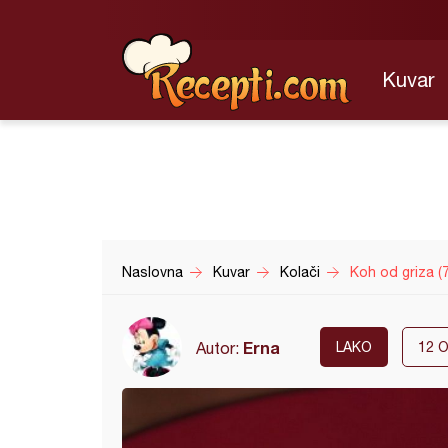
Kuvar
Naslovna
Kuvar
Kolači
Koh od griza (7
Erna
Autor:
LAKO
12
O