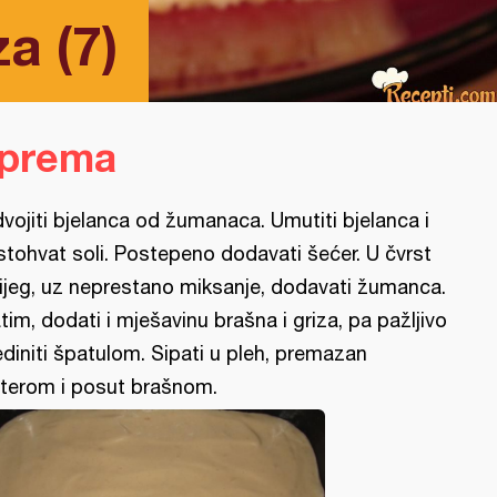
a (7)
iprema
vojiti bjelanca od žumanaca. Umutiti bjelanca i
stohvat soli. Postepeno dodavati šećer. U čvrst
ijeg, uz neprestano miksanje, dodavati žumanca.
tim, dodati i mješavinu brašna i griza, pa pažljivo
ediniti špatulom. Sipati u pleh, premazan
terom i posut brašnom.