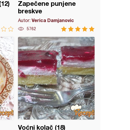
12)
Zapečene punjene
breskve
Verica Damjanovic
Autor:
5762
Voćni kolač (18)