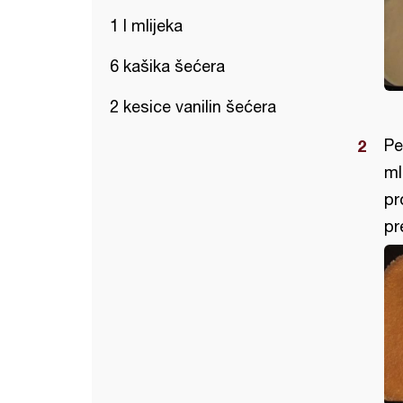
1 l mlijeka
6 kašika šećera
2 kesice vanilin šećera
Pe
ml
pr
pr