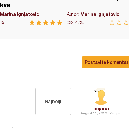
skve
Marina Ignjatovic
Marina Ignjatovic
Autor:
45
4725
Postavite komentar
Najbolji
bojana
August 11, 2016, 8:20 pm