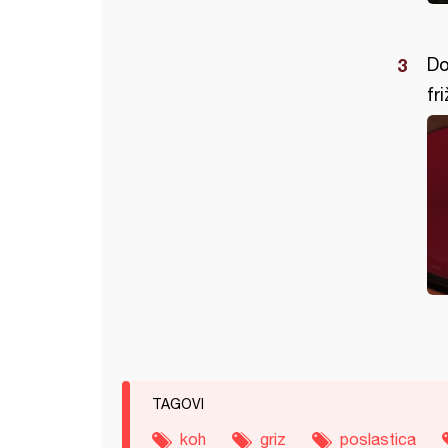
Do
fr
TAGOVI
koh
griz
poslastica