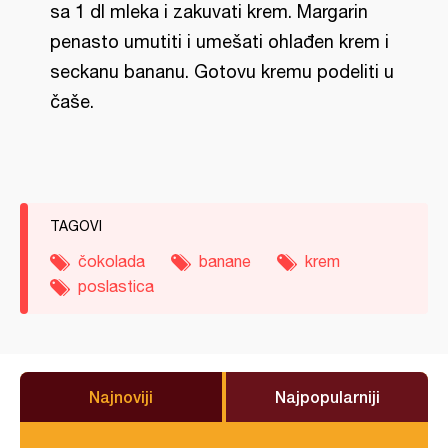
sa 1 dl mleka i zakuvati krem. Margarin
penasto umutiti i umešati ohlađen krem i
seckanu bananu. Gotovu kremu podeliti u
čaše.
TAGOVI
čokolada
banane
krem
poslastica
Najnoviji
Najpopularniji