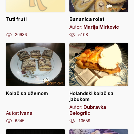
Tuti fruti
Bananica rolat
Marija Mirkovic
Autor:
20936
5108
Kolač sa džemom
Holandski kolač sa
jabukom
Dubravka
Autor:
Ivana
Belogrlic
Autor:
6845
10659