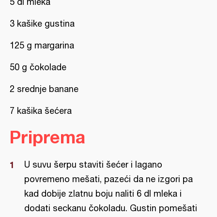
5 dl mleka
3 kašike gustina
125 g margarina
50 g čokolade
2 srednje banane
7 kašika šećera
Priprema
U suvu šerpu staviti šećer i lagano
povremeno mešati, pazeći da ne izgori pa
kad dobije zlatnu boju naliti 6 dl mleka i
dodati seckanu čokoladu. Gustin pomešati