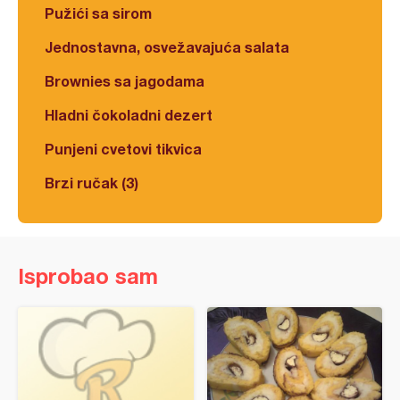
Pužići sa sirom
Jednostavna, osvežavajuća salata
Brownies sa jagodama
Hladni čokoladni dezert
Punjeni cvetovi tikvica
Brzi ručak (3)
Isprobao sam