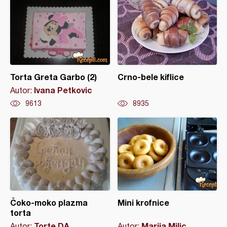
Torta Greta Garbo (2)
Crno-bele kiflice
Ivana Petkovic
Autor:
9613
8935
Čoko-moko plazma
Mini krofnice
torta
Torte DA
Marija Milic
Autor:
Autor: