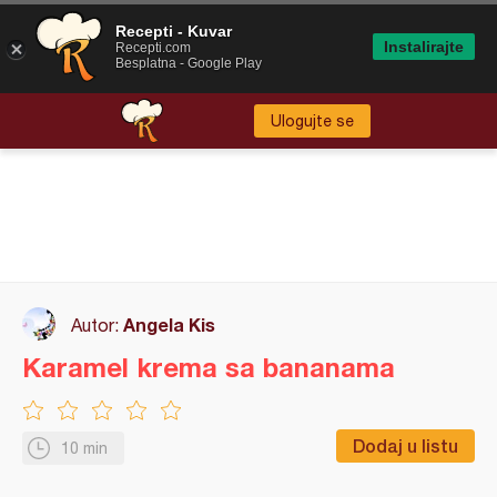
Recepti - Kuvar
Instalirajte
Recepti.com
Besplatna - Google Play
Ulogujte se
Angela Kis
Autor:
Karamel krema sa bananama
Dodaj u listu
10 min