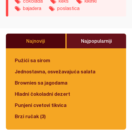
čokolada
keks
kikiriki
bajadera
poslastica
Najnoviji
Najpopularniji
Pužići sa sirom
Jednostavna, osvežavajuća salata
Brownies sa jagodama
Hladni čokoladni dezert
Punjeni cvetovi tikvica
Brzi ručak (3)