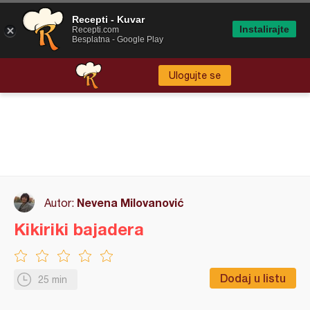
Recepti - Kuvar
Instalirajte
Recepti.com
Besplatna - Google Play
Ulogujte se
Nevena Milovanović
Autor:
Kikiriki bajadera
Dodaj u listu
25 min