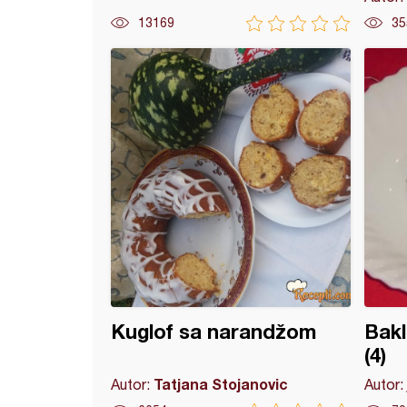
13169
35
ik kolači
Kuglof sa narandžom
Bak
(4)
Tatjana Stojanovic
Autor:
Autor: