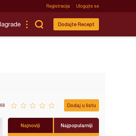
Registracija
Ulogujte se
Nagrade
Dodajte Recept
Dodaj u listu
68
Najnoviji
Najpopularniji