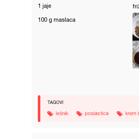
1 jaje
fr
100 g maslaca
TAGOVI
lešnik
poslastica
krem 