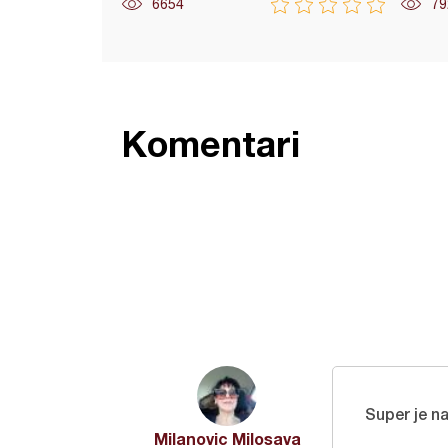
6654
79
Komentari
Super je 
Milanovic Milosava