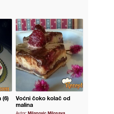
 (6)
Voćni čoko kolač od
malina
Milanovic Milosava
Autor: