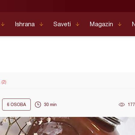
Ishrana
Saveti
Magazin
(2)
6
OSOBA
30 min
177