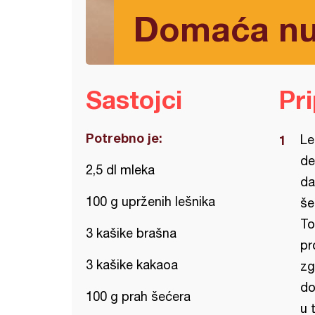
Domaća nut
Sastojci
Pr
Potrebno je:
Le
de
2,5 dl mleka
da
100 g uprženih lešnika
še
To
3 kašike brašna
pr
3 kašike kakaoa
zg
do
100 g prah šećera
u 