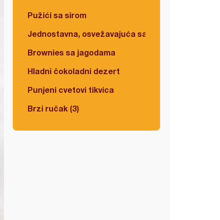
Pužići sa sirom
Jednostavna, osvežavajuća salata
Brownies sa jagodama
Hladni čokoladni dezert
Punjeni cvetovi tikvica
Brzi ručak (3)