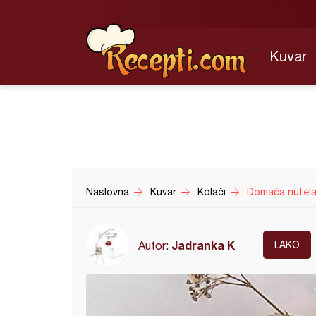
Kuvar
Naslovna
Kuvar
Kolači
Domaća nutela 
Jadranka K
Autor:
LAKO