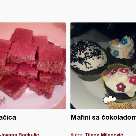
ačica
Mafini sa čokoladom
Jovana Backulic
Tijana Milanović
Autor: