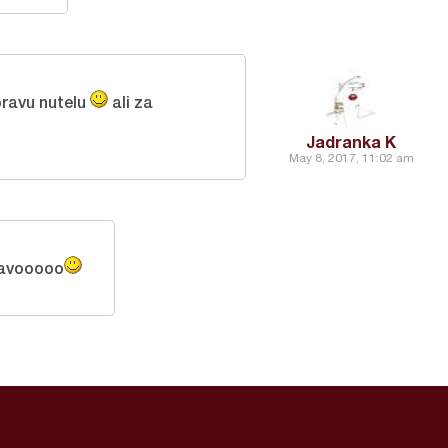
pravu nutelu
ali za
Jadranka K
May 8, 2017, 11:02 am
ravooooo