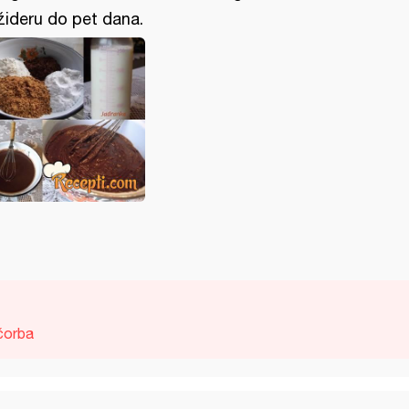
ižideru do pet dana.
čorba