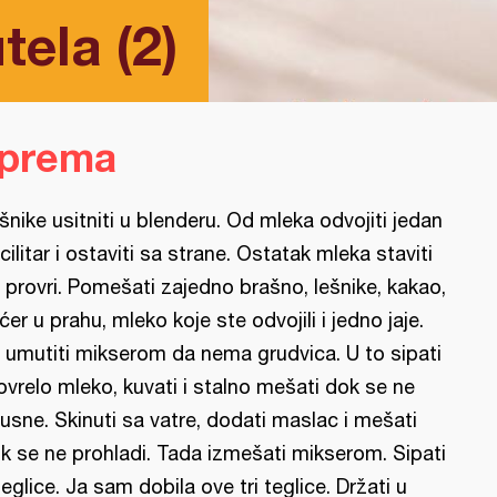
ela (2)
iprema
šnike usitniti u blenderu. Od mleka odvojiti jedan
cilitar i ostaviti sa strane. Ostatak mleka staviti
 provri. Pomešati zajedno brašno, lešnike, kakao,
ćer u prahu, mleko koje ste odvojili i jedno jaje.
 umutiti mikserom da nema grudvica. U to sipati
ovrelo mleko, kuvati i stalno mešati dok se ne
usne. Skinuti sa vatre, dodati maslac i mešati
k se ne prohladi. Tada izmešati mikserom. Sipati
teglice. Ja sam dobila ove tri teglice. Držati u