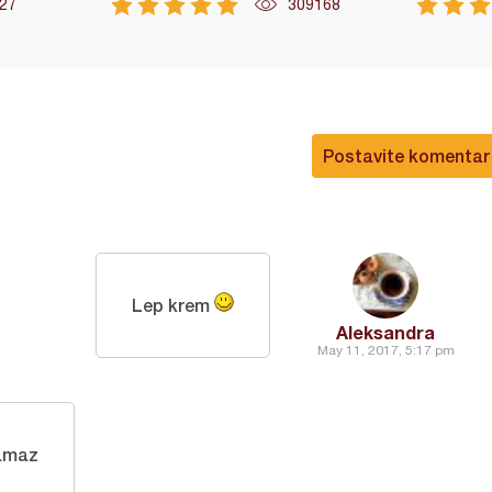
27
309168
Postavite komentar
Lep krem
Aleksandra
May 11, 2017, 5:17 pm
namaz