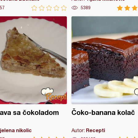
57
5389
lava sa čokoladom
Čoko-banana kolač
jelena nikolic
Recepti
Autor: