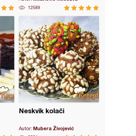
12589
Neskvik kolači
Mubera Živojević
Autor: