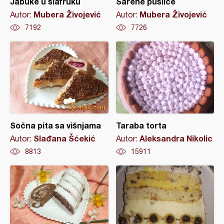
Jabuke u šlafruku
Šarene puslice
Mubera Živojević
Mubera Živojević
Autor:
Autor:
7192
7726
Sočna pita sa višnjama
Taraba torta
Slađana Šćekić
Aleksandra Nikolic
Autor:
Autor:
8813
15911