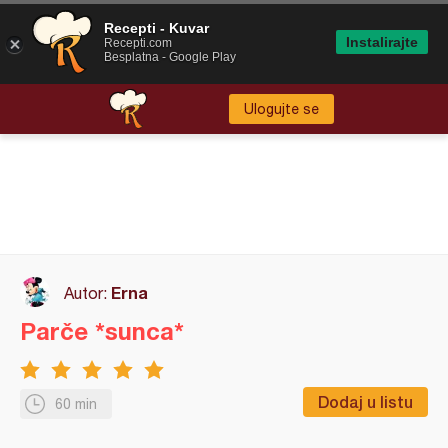
Recepti - Kuvar
Instalirajte
Recepti.com
Besplatna - Google Play
Ulogujte se
Erna
Autor:
Parče *sunca*
Dodaj u listu
60 min