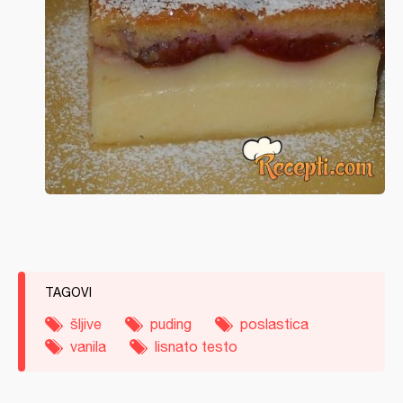
TAGOVI
šljive
puding
poslastica
vanila
lisnato testo