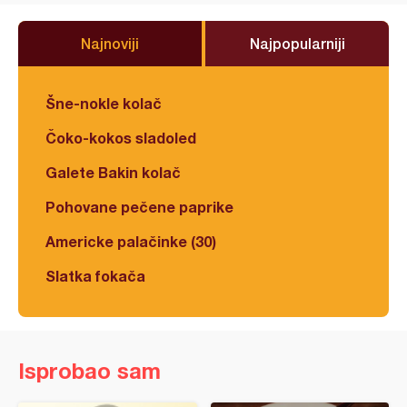
Najnoviji
Najpopularniji
Šne-nokle kolač
Čoko-kokos sladoled
Galete Bakin kolač
Pohovane pečene paprike
Americke palačinke (30)
Slatka fokača
Isprobao sam