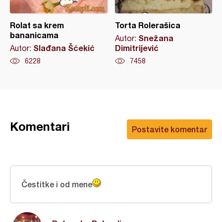
Rolat sa krem
Torta Rolerašica
bananicama
Snežana
Autor:
Slađana Šćekić
Dimitrijević
Autor:
6228
7458
Komentari
Postavite komentar
Čestitke i od mene