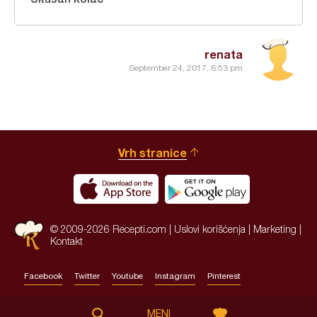
renata
September 24, 2017, 6:53 pm
Vrh stranice
© 2009-2026 Recepti.com |
Uslovi korišćenja
|
Marketing
|
Kontakt
Facebook
Twitter
Youtube
Instagram
Pinterest
Site by:
HALO