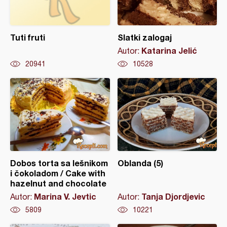
Tuti fruti
Slatki zalogaj
Katarina Jelić
Autor:
20941
10528
Dobos torta sa lešnikom
Oblanda (5)
i čokoladom / Cake with
hazelnut and chocolate
Marina V. Jevtic
Tanja Djordjevic
Autor:
Autor:
5809
10221