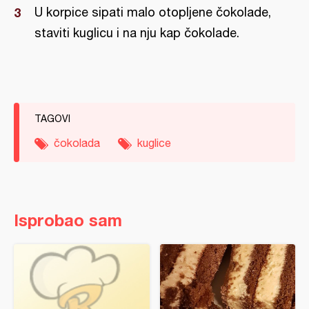
U korpice sipati malo otopljene čokolade,
staviti kuglicu i na nju kap čokolade.
TAGOVI
čokolada
kuglice
Isprobao sam