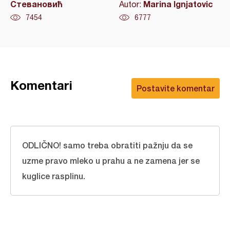
Стевановић
Marina Ignjatovic
Autor:
7454
6777
Komentari
Postavite komentar
ODLIČNO! samo treba obratiti pažnju da se
uzme pravo mleko u prahu a ne zamena jer se
kuglice rasplinu.