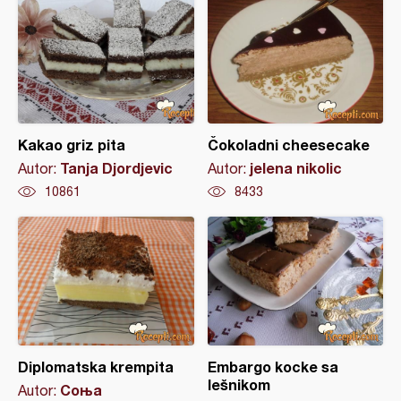
Kakao griz pita
Čokoladni cheesecake
Tanja Djordjevic
jelena nikolic
Autor:
Autor:
10861
8433
Diplomatska krempita
Embargo kocke sa
lešnikom
Соња
Autor: