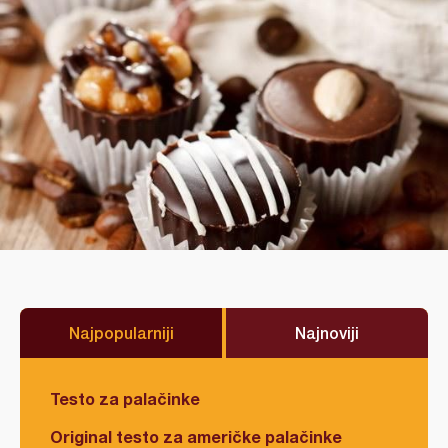
Najpopularniji
Najnoviji
Testo za palačinke
Original testo za američke palačinke