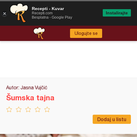
Recepti - Kuvar
Instalirajte
Recepti.com
Besplatna - Google Play
Ulogujte se
Autor: Jasna Vujčić
Šumska tajna
Dodaj u listu