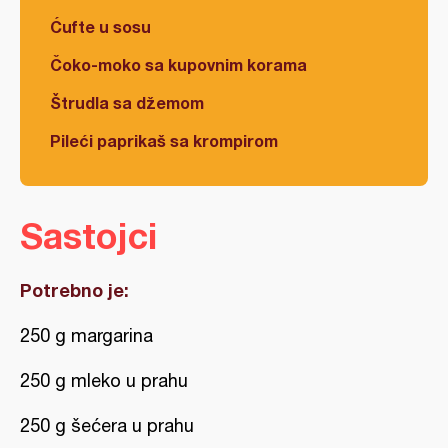
Ćufte u sosu
Čoko-moko sa kupovnim korama
Štrudla sa džemom
Pileći paprikaš sa krompirom
Sastojci
Potrebno je:
250 g margarina
250 g mleko u prahu
250 g šećera u prahu