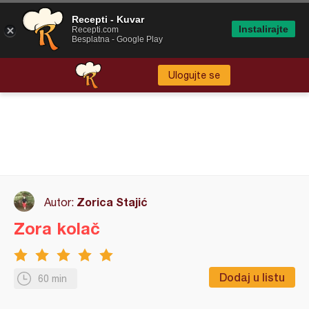
Recepti - Kuvar
Instalirajte
Recepti.com
Besplatna - Google Play
Ulogujte se
Zorica Stajić
Autor:
Zora kolač
Dodaj u listu
60 min