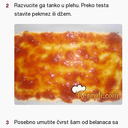
Razvucite ga tanko u plehu. Preko testa
stavite pekmez ili džem.
Posebno umutite čvrst šam od belanaca sa