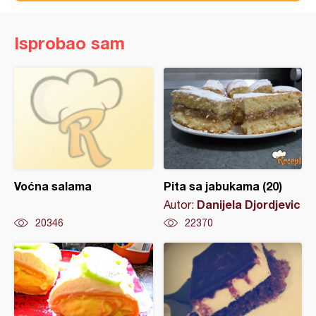
Isprobao sam
Voćna salama
Pita sa jabukama (20)
Danijela Djordjevic
Autor:
20346
22370