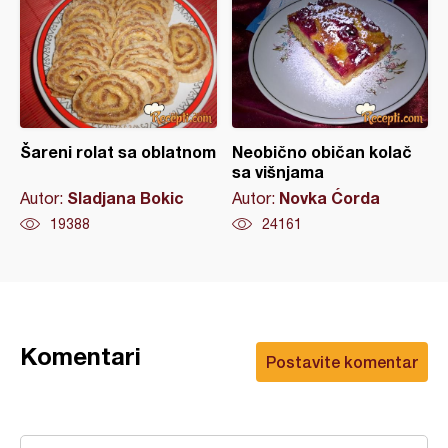
Šareni rolat sa oblatnom
Neobično običan kolač
sa višnjama
Sladjana Bokic
Novka Ćorda
Autor:
Autor:
19388
24161
Komentari
Postavite komentar