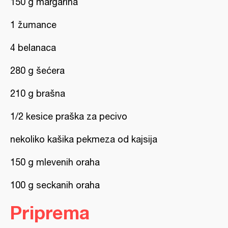
150 g margarina
1 žumance
4 belanaca
280 g šećera
210 g brašna
1/2 kesice praška za pecivo
nekoliko kašika pekmeza od kajsija
150 g mlevenih oraha
100 g seckanih oraha
Priprema