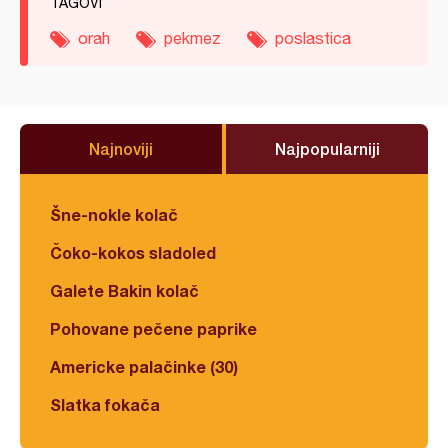
TAGOVI
orah
pekmez
poslastica
Najnoviji
Najpopularniji
Šne-nokle kolač
Čoko-kokos sladoled
Galete Bakin kolač
Pohovane pečene paprike
Americke palačinke (30)
Slatka fokača