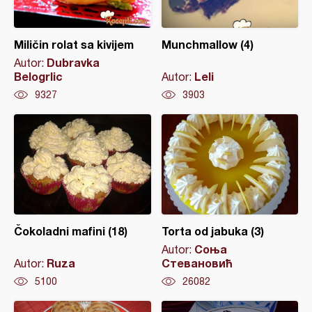
Miličin rolat sa kivijem
Munchmallow (4)
Dubravka
Autor:
Belogrlic
Leli
Autor:
9327
3903
Čokoladni mafini (18)
Torta od jabuka (3)
Соња
Autor:
Ruza
Стевановић
Autor:
5100
26082