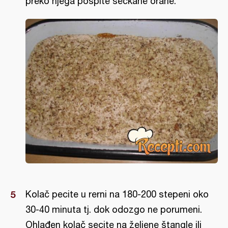
preko njega pospite seckane orahe.
Kolač pecite u rerni na 180-200 stepeni oko
30-40 minuta tj. dok odozgo ne porumeni.
Ohlađen kolač secite na željene štangle ili