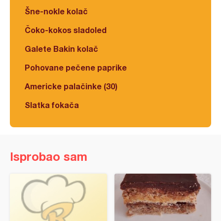
Šne-nokle kolač
Čoko-kokos sladoled
Galete Bakin kolač
Pohovane pečene paprike
Americke palačinke (30)
Slatka fokača
Isprobao sam