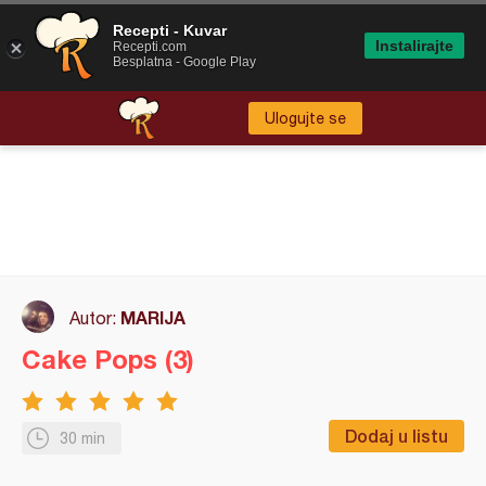
Recepti - Kuvar
Instalirajte
Recepti.com
Besplatna - Google Play
Ulogujte se
MARIJA
Autor:
Cake Pops (3)
Dodaj u listu
30 min