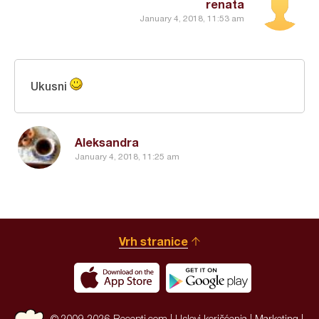
renata
January 4, 2018, 11:53 am
Ukusni
Aleksandra
January 4, 2018, 11:25 am
Vrh stranice
© 2009-2026 Recepti.com |
Uslovi korišćenja
|
Marketing
|