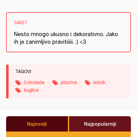
SAVET
Nesto mnogo ukusno i dekorativno. Jako
ih je zanimljivo pravitiiiii. :) <3
TAGOVI
čokolada
plazma
lešnik
kuglice
Najnoviji
Najpopularniji