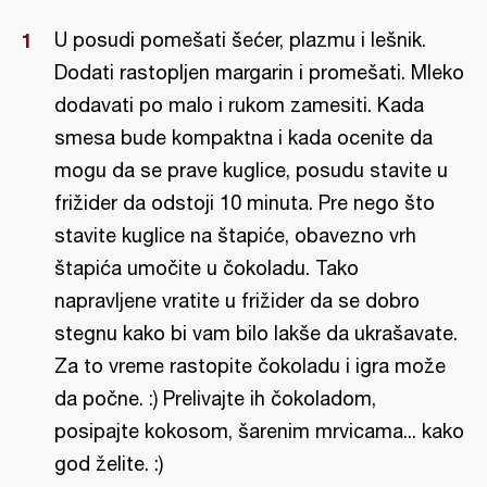
U posudi pomešati šećer, plazmu i lešnik.
Dodati rastopljen margarin i promešati. Mleko
dodavati po malo i rukom zamesiti. Kada
smesa bude kompaktna i kada ocenite da
mogu da se prave kuglice, posudu stavite u
frižider da odstoji 10 minuta. Pre nego što
stavite kuglice na štapiće, obavezno vrh
štapića umočite u čokoladu. Tako
napravljene vratite u frižider da se dobro
stegnu kako bi vam bilo lakše da ukrašavate.
Za to vreme rastopite čokoladu i igra može
da počne. :) Prelivajte ih čokoladom,
posipajte kokosom, šarenim mrvicama... kako
god želite. :)