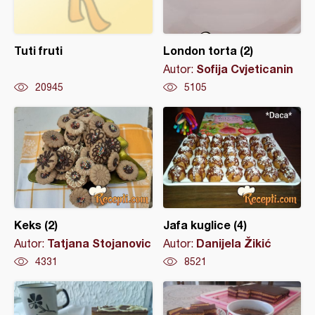
Tuti fruti
London torta (2)
Sofija Cvjeticanin
Autor:
20945
5105
Keks (2)
Jafa kuglice (4)
Tatjana Stojanovic
Danijela Žikić
Autor:
Autor:
4331
8521