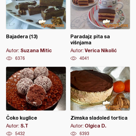
Bajadera (13)
Paradajz pita sa
višnjama
Suzana Mitic
Verica Nikolić
Autor:
Autor:
6376
4041
Čoko kuglice
Zimska sladoled tortica
S.T
Olgica D.
Autor:
Autor:
5432
6393