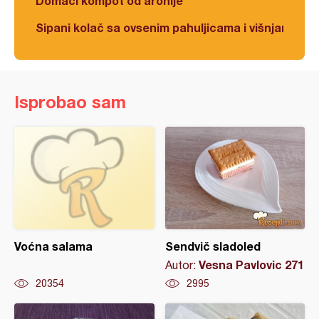
Domaći kompot od aronije
Sipani kolač sa ovsenim pahuljicama i višnjama
Isprobao sam
Voćna salama
Sendvič sladoled
Vesna Pavlovic 271
Autor:
20354
2995