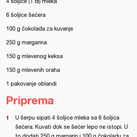
4 šoljice (1 dl) mleka
6 šoljice šećera
100 g čokolada za kuvanje
250 g margarina
150 g mlevenog keksa
150 g mlevenih oraha
1 pakovanje oblandi
Priprema
U šerpu sipati 4 šoljice mleka sa 6 šoljica
šećera. Kuvati dok se šećer lepo ne istopi. U
to dodati 250 g margarin i 100 g čokoladu za