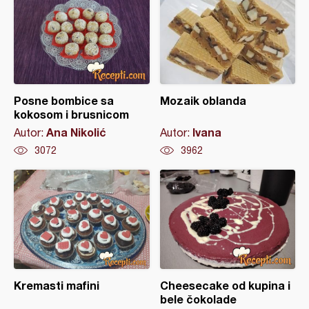
Posne bombice sa
Mozaik oblanda
kokosom i brusnicom
Ana Nikolić
Ivana
Autor:
Autor:
3072
3962
Kremasti mafini
Cheesecake od kupina i
bele čokolade