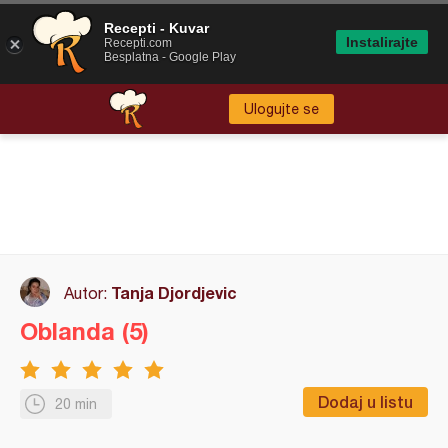
Recepti - Kuvar
Instalirajte
Recepti.com
Besplatna - Google Play
Ulogujte se
Tanja Djordjevic
Autor:
Oblanda (5)
Dodaj u listu
20 min