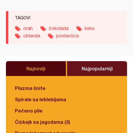
TAGOVI
orah
čokolada
keks
oblanda
poslastica
Najnoviji
Najpopularniji
Plazma šnite
Spirale sa leblebijama
Pečeno pile
Čizkejk sa jagodama (3)