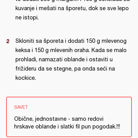
kuvanje i mešati na šporetu, dok se sve lepo
ne istopi.
Skloniti sa šporeta i dodati 150 g mlevenog
keksa i 150 g mlevenih oraha. Kada se malo
prohladi, namazati oblande i ostaviti u
frižideru da se stegne, pa onda seći na
kockice.
SAVET
Obične, jednostavne - samo redovi
hrskave oblande i slatki fil pun pogodak.!!!