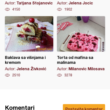
Tatjana Stojanovic
Jelena Jocic
Autor:
Autor:
4150
1902
Baklava sa višnjama i
Torta od mafina sa
kremom
malinama
Jelena Živković
Milanovic Milosava
Autor:
Autor:
2510
3278
Komentari
Postavite komentar