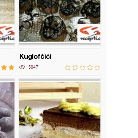
Kuglofčići
5947