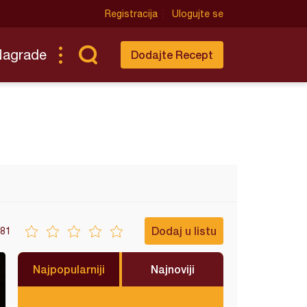
Registracija
Ulogujte se
Nagrade
Dodajte Recept
Dodaj u listu
81
Najpopularniji
Najnoviji