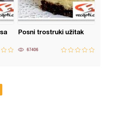
 sa
Posni trostruki užitak
67406