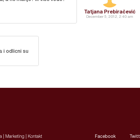
Tatjana Prebiračević
December 5, 2012, 2:40 am
 i odlicni su
ja
|
Marketing
|
Kontakt
Facebook
Twitt