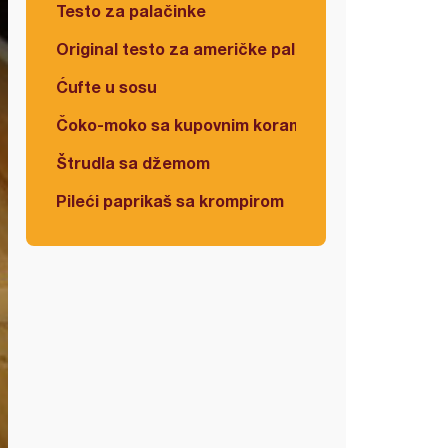
Testo za palačinke
Original testo za američke palačinke
Ćufte u sosu
Čoko-moko sa kupovnim korama
Štrudla sa džemom
Pileći paprikaš sa krompirom