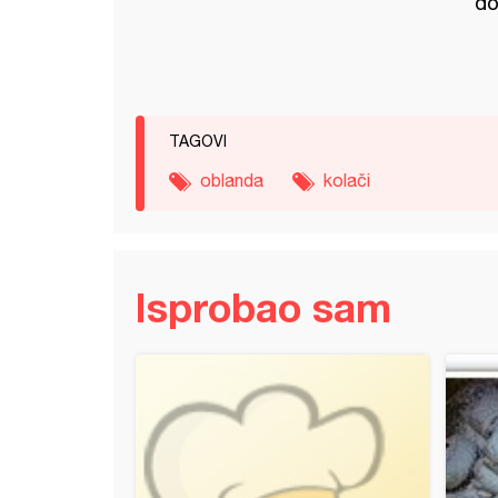
do
TAGOVI
oblanda
kolači
Isprobao sam
fčići