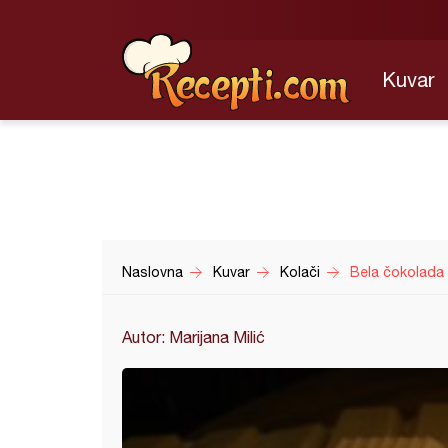
Kuvar
Naslovna
Kuvar
Kolači
Bela čokolada
Autor: Marijana Milić