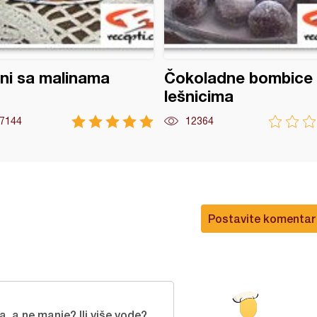
ni sa malinama
Čokoladne bombice
lešnicima
7144
12364
Postavite komentar
a, a ne manje? Ili više vode?