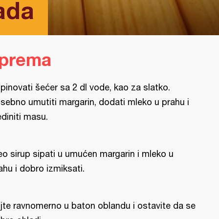
ada
iprema
pinovati šećer sa 2 dl vode, kao za slatko.
sebno umutiti margarin, dodati mleko u prahu i
ediniti masu.
eo sirup sipati u umućen margarin i mleko u
ahu i dobro izmiksati.
lijte ravnomerno u baton oblandu i ostavite da se