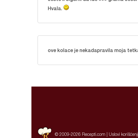
Hvala.
ove kolace je nekadapravila moja tetka
© 2009-2026 Recepti.com |
Uslovi korišćen