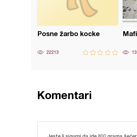
Posne žarbo kocke
Mafi
22213
13
Komentari
Jeste li sigurni da ide 800 grama šećer