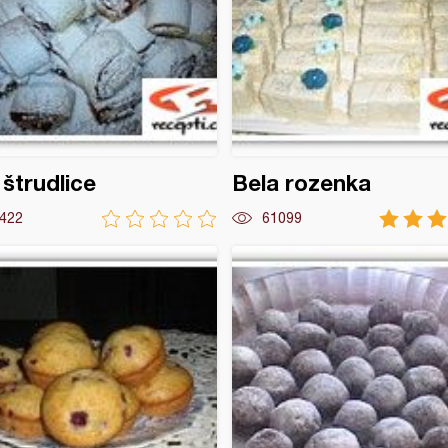
 štrudlice
Bela rozenka
422
61099