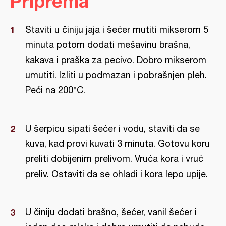
Priprema
Staviti u činiju jaja i šećer mutiti mikserom 5
minuta potom dodati mešavinu brašna,
kakava i praška za pecivo. Dobro mikserom
umutiti. Izliti u podmazan i pobrašnjen pleh.
Peći na 200°C.
U šerpicu sipati šećer i vodu, staviti da se
kuva, kad provi kuvati 3 minuta. Gotovu koru
preliti dobijenim prelivom. Vruća kora i vruć
preliv. Ostaviti da se ohladi i kora lepo upije.
U činiju dodati brašno, šećer, vanil šećer i