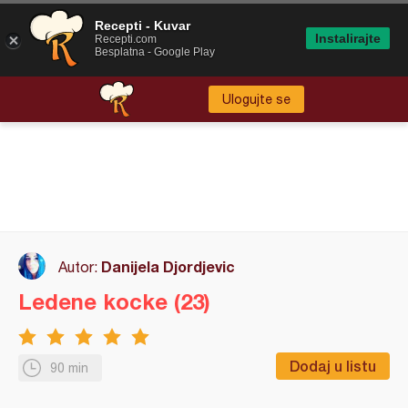
Recepti - Kuvar
Instalirajte
Recepti.com
Besplatna - Google Play
Ulogujte se
Danijela Djordjevic
Autor:
Ledene kocke (23)
Dodaj u listu
90 min