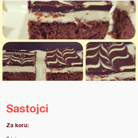
Sastojci
Za koru: