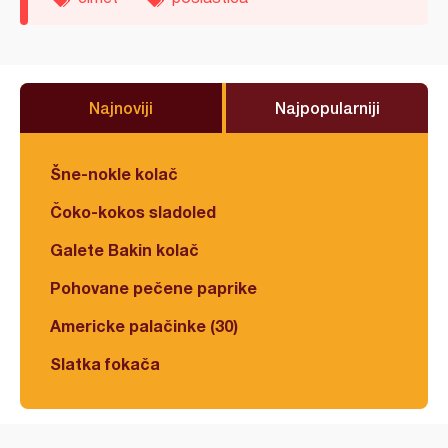
Najnoviji
Najpopularniji
Šne-nokle kolač
Čoko-kokos sladoled
Galete Bakin kolač
Pohovane pečene paprike
Americke palačinke (30)
Slatka fokača