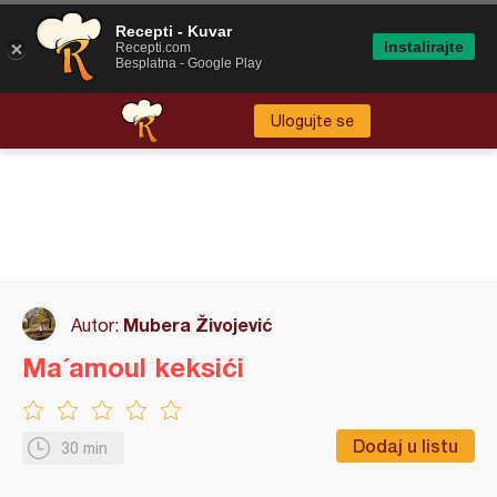
Recepti - Kuvar
Instalirajte
Recepti.com
Besplatna - Google Play
Ulogujte se
Mubera Živojević
Autor:
Ma´amoul keksići
Dodaj u listu
30 min