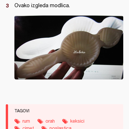
Ovako izgleda modlica.
TAGOVI
rum
orah
keksici
cimet
poslastica