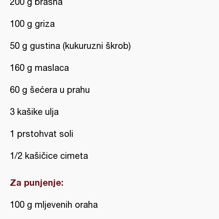
200 g brašna
100 g griza
50 g gustina (kukuruzni škrob)
160 g maslaca
60 g šećera u prahu
3 kašike ulja
1 prstohvat soli
1/2 kašičice cimeta
Za punjenje:
100 g mljevenih oraha