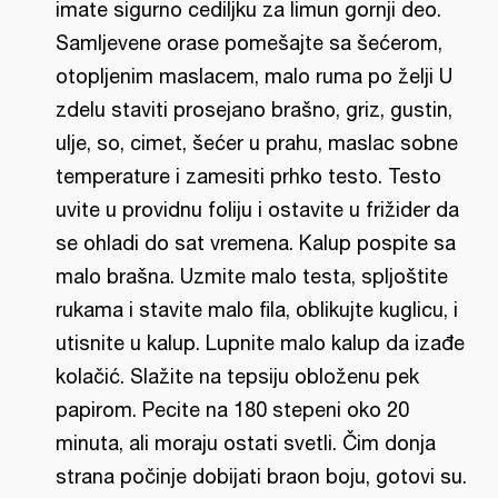
imate sigurno cediljku za limun gornji deo.
Samljevene orase pomešajte sa šećerom,
otopljenim maslacem, malo ruma po želji U
zdelu staviti prosejano brašno, griz, gustin,
ulje, so, cimet, šećer u prahu, maslac sobne
temperature i zamesiti prhko testo. Testo
uvite u providnu foliju i ostavite u frižider da
se ohladi do sat vremena. Kalup pospite sa
malo brašna. Uzmite malo testa, spljoštite
rukama i stavite malo fila, oblikujte kuglicu, i
utisnite u kalup. Lupnite malo kalup da izađe
kolačić. Slažite na tepsiju obloženu pek
papirom. Pecite na 180 stepeni oko 20
minuta, ali moraju ostati svetli. Čim donja
strana počinje dobijati braon boju, gotovi su.