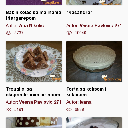
Bakin kolač sa malinama
*Kasandra*
i šargarepom
Ana Nikolić
Vesna Pavlovic 271
Autor:
Autor:
3737
10040
Trouglići sa
Torta sa keksom i
ekspandiranim pirinčem
kokosom
Vesna Pavlovic 271
Ivana
Autor:
Autor:
5191
6838