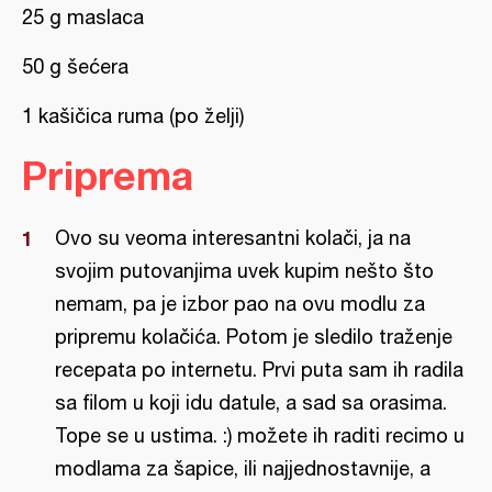
25 g maslaca
50 g šećera
1 kašičica ruma (po želji)
Priprema
Ovo su veoma interesantni kolači, ja na
svojim putovanjima uvek kupim nešto što
nemam, pa je izbor pao na ovu modlu za
pripremu kolačića. Potom je sledilo traženje
recepata po internetu. Prvi puta sam ih radila
sa filom u koji idu datule, a sad sa orasima.
Tope se u ustima. :) možete ih raditi recimo u
modlama za šapice, ili najjednostavnije, a