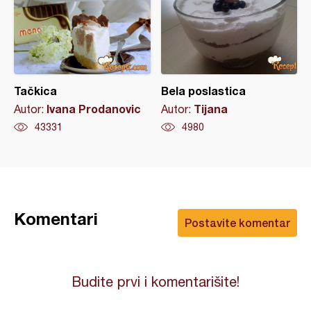
Tačkica
Bela poslastica
Ivana Prodanovic
Tijana
Autor:
Autor:
43331
4980
Komentari
Postavite komentar
Budite prvi i komentarišite!