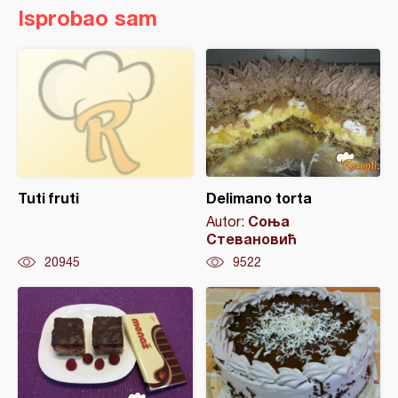
Isprobao sam
Tuti fruti
Delimano torta
Соња
Autor:
Стевановић
20945
9522