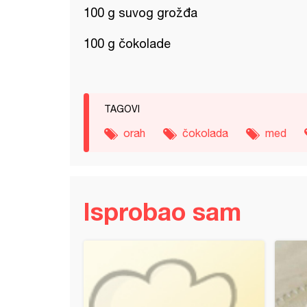
100 g suvog grožđa
100 g čokolade
TAGOVI
orah
čokolada
med
Isprobao sam
a oblanda