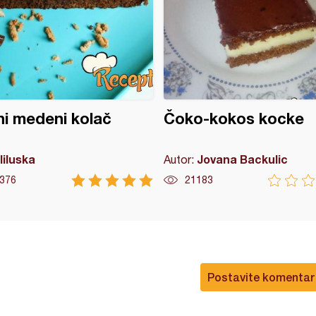
i medeni kolač
Čoko-kokos kocke
liluska
Jovana Backulic
Autor:
376
21183
Postavite komentar