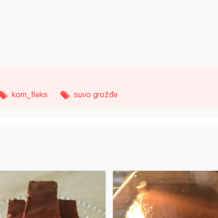
korn_fleks
suvo grožđe