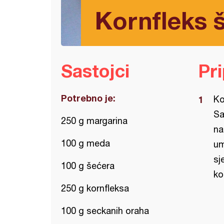
Kornfleks 
Sastojci
Pr
Potrebno je:
Ko
Sa
250 g margarina
na
100 g meda
um
sj
100 g šećera
ko
250 g kornfleksa
100 g seckanih oraha