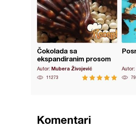
Čokolada sa
Posn
ekspandiranim prosom
Mubera Živojević
Autor:
Autor:
11273
79
Komentari