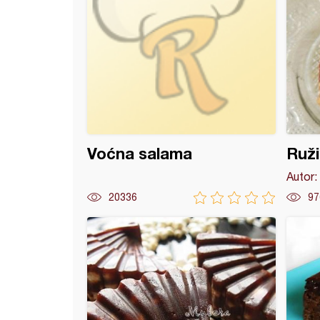
Voćna salama
Ruži
Autor:
20336
97
čki keksići