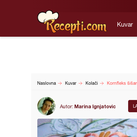
Kuvar
Naslovna
Kuvar
Kolači
Kornfleks šiša
Marina Ignjatovic
Autor:
L