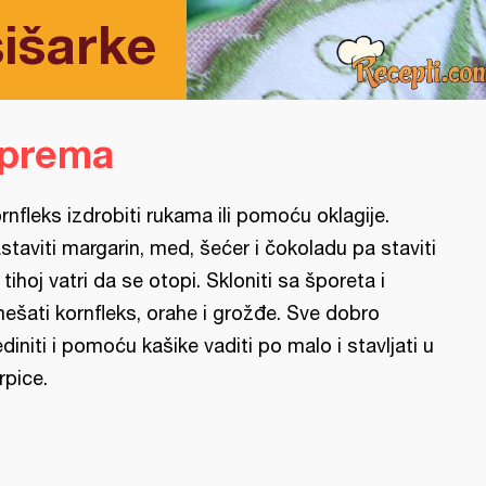
šišarke
iprema
rnfleks izdrobiti rukama ili pomoću oklagije.
staviti margarin, med, šećer i čokoladu pa staviti
 tihoj vatri da se otopi. Skloniti sa šporeta i
ešati kornfleks, orahe i grožđe. Sve dobro
ediniti i pomoću kašike vaditi po malo i stavljati u
rpice.