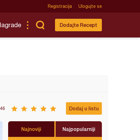
Registracija
Ulogujte se
Nagrade
Dodajte Recept
Dodaj u listu
46
Najnoviji
Najpopularniji