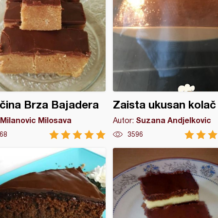
čina Brza Bajadera
Zaista ukusan kolač
Milanovic Milosava
Suzana Andjelkovic
Autor:
68
3596