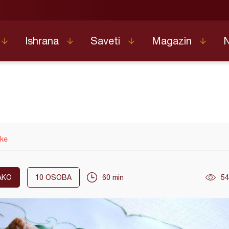
Ishrana
Saveti
Magazin
rke
AKO
10
OSOBA
60 min
54