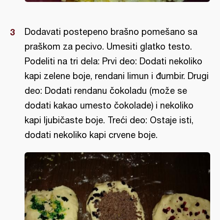
Dodavati postepeno brašno pomešano sa
praškom za pecivo. Umesiti glatko testo.
Podeliti na tri dela: Prvi deo: Dodati nekoliko
kapi zelene boje, rendani limun i đumbir. Drugi
deo: Dodati rendanu čokoladu (može se
dodati kakao umesto čokolade) i nekoliko
kapi ljubičaste boje. Treći deo: Ostaje isti,
dodati nekoliko kapi crvene boje.