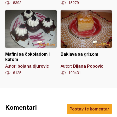
8393
15279
Mafini sa čokoladom i
Baklava sa grizom
kafom
bojana djurovic
Dijana Popovic
Autor:
Autor:
6125
100431
Komentari
Postavite komentar