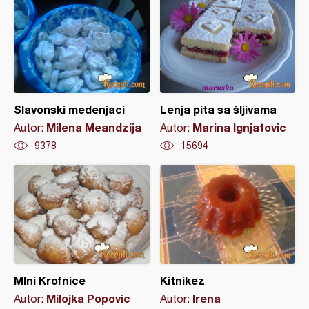
Slavonski medenjaci
Lenja pita sa šljivama
Milena Meandzija
Marina Ignjatovic
Autor:
Autor:
9378
15694
MIni Krofnice
Kitnikez
Milojka Popovic
Irena
Autor:
Autor: