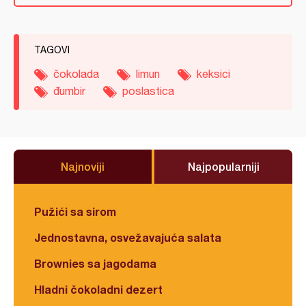
TAGOVI
čokolada
limun
keksici
đumbir
poslastica
Najnoviji
Najpopularniji
Pužići sa sirom
Jednostavna, osvežavajuća salata
Brownies sa jagodama
Hladni čokoladni dezert