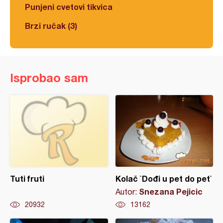
Punjeni cvetovi tikvica
Brzi ručak (3)
Isprobao sam
Tuti fruti
Kolač `Dođi u pet do pet`
Snezana Pejicic
Autor:
20932
13162