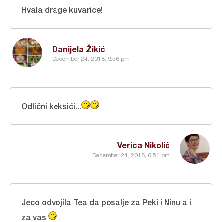
Hvala drage kuvarice!
Danijela Žikić
December 24, 2018, 9:56 pm
Odlični keksići...
Verica Nikolić
December 24, 2018, 6:51 pm
Jeco odvojila Tea da posalje za Peki i Ninu a i
za vas