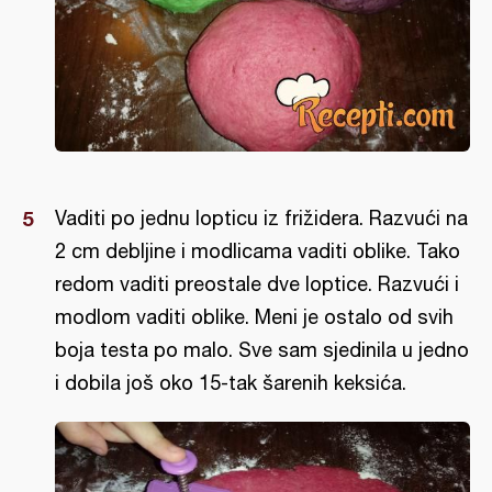
Vaditi po jednu lopticu iz frižidera. Razvući na
2 cm debljine i modlicama vaditi oblike. Tako
redom vaditi preostale dve loptice. Razvući i
modlom vaditi oblike. Meni je ostalo od svih
boja testa po malo. Sve sam sjedinila u jedno
i dobila još oko 15-tak šarenih keksića.