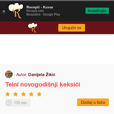
Recepti - Kuvar
Instalirajte
Recepti.com
Besplatna - Google Play
Ulogujte se
Danijela Žikić
Autor:
Teini novogodišnji keksići
Dodaj u listu
150 min