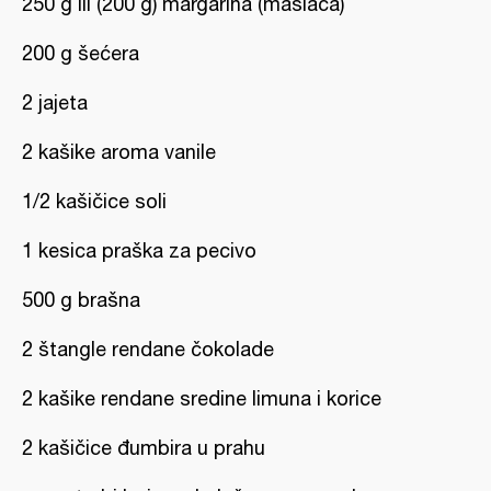
250 g ili (200 g) margarina (maslaca)
200 g šećera
2 jajeta
2 kašike aroma vanile
1/2 kašičice soli
1 kesica praška za pecivo
500 g brašna
2 štangle rendane čokolade
2 kašike rendane sredine limuna i korice
2 kašičice đumbira u prahu