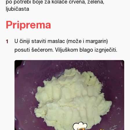
po potrebi boje za kolače crvena, zelena,
ljubičasta
Priprema
U činiji staviti maslac (može i margarin)
posuti šećerom. Viljuškom blago izgnječiti.