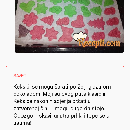
SAVET
Keksići se mogu šarati po želji glazurom ili
čokoladom. Moji su ovog puta klasični.
Keksice nakon hladjenja držati u
zatvorenoj činiji i mogu dugo da stoje.
Odozgo hrskavi, unutra prhki i tope se u
ustima!