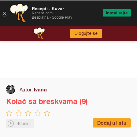
Recepti - Kuvar
Instalirajte
Recepti.com
Besplatna - Google Play
Ulogujte se
Ivana
Autor:
Kolač sa breskvama (9)
Dodaj u listu
40 min