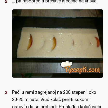
... pa rasporediti breskve isečene na kriške.
Peći u rerni zagrejanoj na 200 stepeni, oko
20-25 minuta. Vruć kolač preliti sokom i
ostaviti da se prohladi. Prohlađen kolač iseći