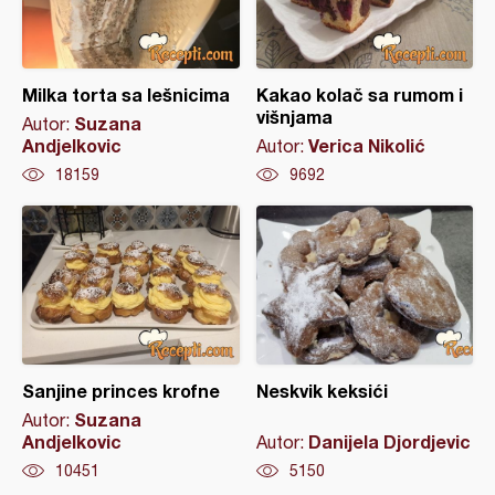
Milka torta sa lešnicima
Kakao kolač sa rumom i
višnjama
Suzana
Autor:
Andjelkovic
Verica Nikolić
Autor:
18159
9692
Sanjine princes krofne
Neskvik keksići
Suzana
Autor:
Andjelkovic
Danijela Djordjevic
Autor:
10451
5150