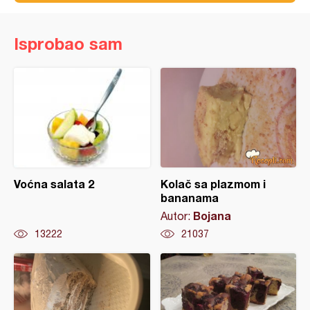
Isprobao sam
Voćna salata 2
Kolač sa plazmom i
bananama
Bojana
Autor:
13222
21037