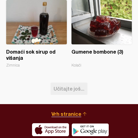
Domaći sok sirup od
Gumene bombone (3)
višanja
Zimnica
Kolači
Učitajte još...
Vrh stranice