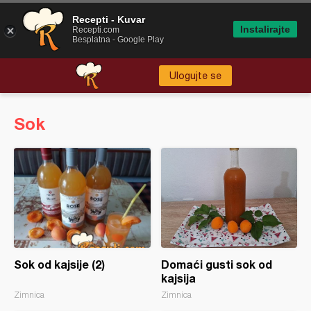
Recepti - Kuvar
Instalirajte
Recepti.com
Besplatna - Google Play
Ulogujte se
Sok
Sok od kajsije (2)
Domaći gusti sok od
kajsija
Zimnica
Zimnica