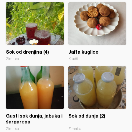
Sok od drenjina (4)
Jaffa kuglice
Zimnica
Kolači
Gusti sok dunja, jabuka i
Sok od dunja (2)
šargarepa
Zimnica
Zimnica