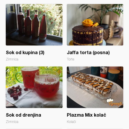
Sok od kupina (3)
Jaffa torta (posna)
Zimnica
Torte
Sok od drenjina
Plazma Mix kolač
Zimnica
Kolači