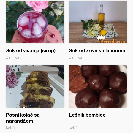
Sok od višanja (sirup)
Sok od zove sa limunom
Zimnica
Zimnica
Posni kolač sa
Lešnik bombice
narandžom
Kolači
Kolači