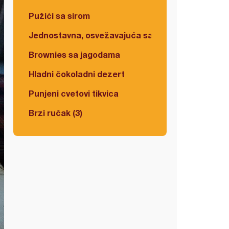
Pužići sa sirom
Jednostavna, osvežavajuća salata
Brownies sa jagodama
Hladni čokoladni dezert
Punjeni cvetovi tikvica
Brzi ručak (3)