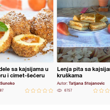
ele sa kajsijama u
Lenja pita sa kajsija
ru i cimet-šećeru
kruškama
Sunoko
Tatjana Stojanovic
Autor:
87
6757