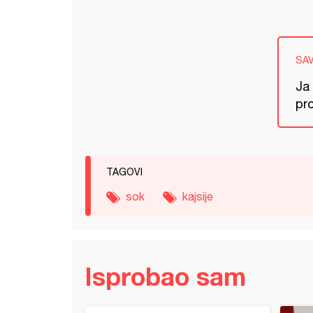
SA
Ja
pr
TAGOVI
sok
kajsije
Isprobao sam
o slatko od kajsija