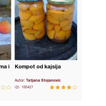
ma i
Kompot od kajsija
Tatjana Stojanovic
Autor:
105427