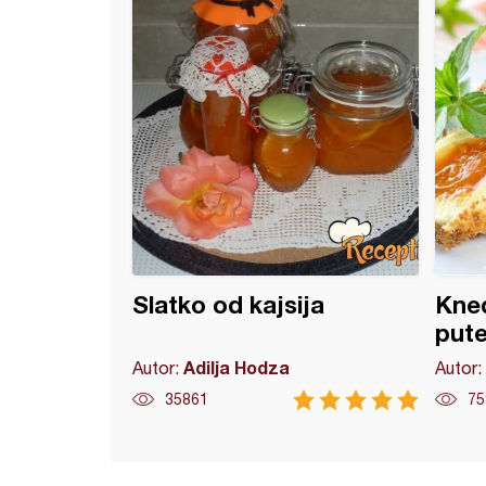
Slatko od kajsija
Kned
pute
Adilja Hodza
Autor:
Autor:
35861
75