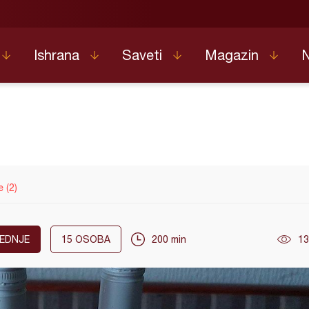
Ishrana
Saveti
Magazin
e (2)
EDNJE
15
OSOBA
200 min
13