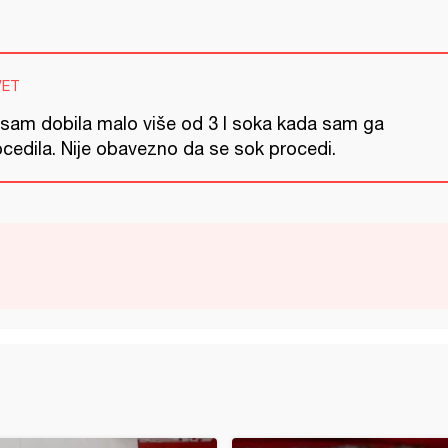
VET
 sam dobila malo više od 3 l soka kada sam ga
ocedila. Nije obavezno da se sok procedi.