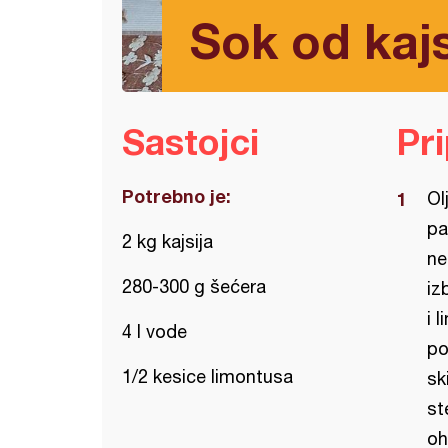
Sok od kajs
Sastojci
Pr
Potrebno je:
Ol
pa
2 kg kajsija
ne
280-300 g šećera
iz
i 
4 l vode
po
1/2 kesice limontusa
sk
st
oh