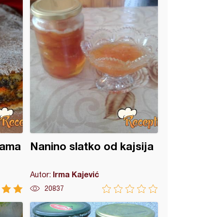
jama
Nanino slatko od kajsija
Irma Kajević
Autor:
20837