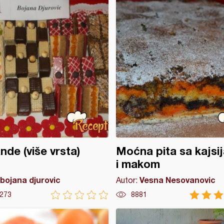
nde (više vrsta)
Moćna pita sa kajsi
i makom
bojana djurovic
Vesna Nesovanovic
Autor:
273
8881