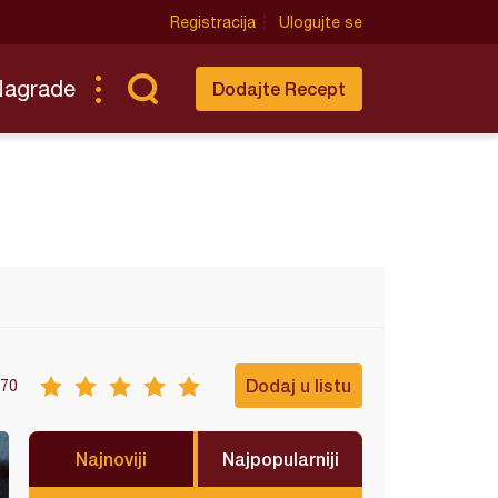
Registracija
Ulogujte se
Nagrade
Dodajte Recept
Dodaj u listu
70
Najnoviji
Najpopularniji