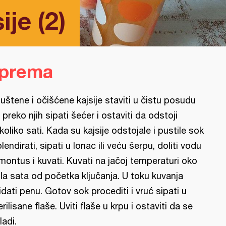
ije (2)
iprema
juštene i očišćene kajsije staviti u čistu posudu
 preko njih sipati šećer i ostaviti da odstoji
koliko sati. Kada su kajsije odstojale i pustile sok
blendirati, sipati u lonac ili veću šerpu, doliti vodu
limontus i kuvati. Kuvati na jačoj temperaturi oko
la sata od početka ključanja. U toku kuvanja
idati penu. Gotov sok procediti i vruć sipati u
erilisane flaše. Uviti flaše u krpu i ostaviti da se
ladi.