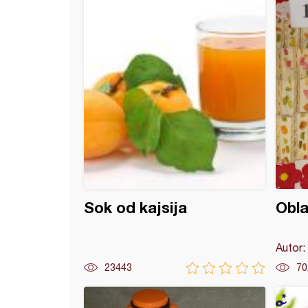
Sok od kajsija
Obla
Autor:
23443
70
t od kajsija