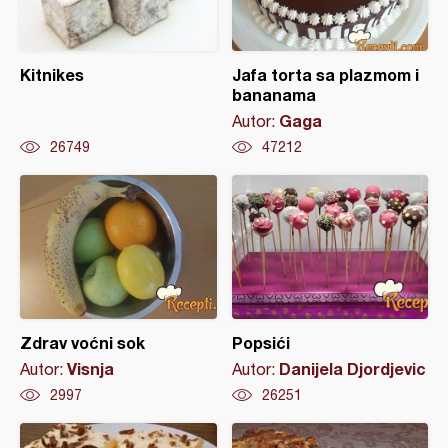
Kitnikes
Jafa torta sa plazmom i
bananama
Gaga
Autor:
26749
47212
Zdrav voćni sok
Popsići
Visnja
Danijela Djordjevic
Autor:
Autor:
2997
26251