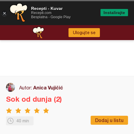
Recepti - Kuvar
Instalirajte
Recepti.com
Besplatna - Google Play
Ulogujte se
Anica Vujičić
Autor:
Sok od dunja (2)
Dodaj u listu
40 min