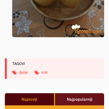
TAGOVI
dunje
sok
Najnoviji
Najpopularniji