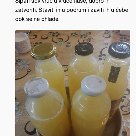
Sipati sok vruć u vruće flaše, dobro ih
zatvoriti. Staviti ih u podrum i zaviti ih u ćebe
dok se ne ohlade.