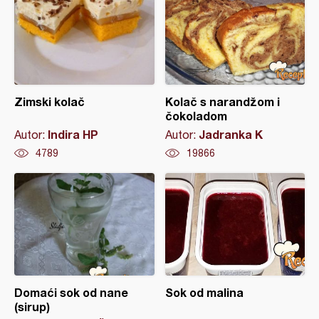
Zimski kolač
Kolač s narandžom i
čokoladom
Indira HP
Jadranka K
Autor:
Autor:
4789
19866
Domaći sok od nane
Sok od malina
(sirup)