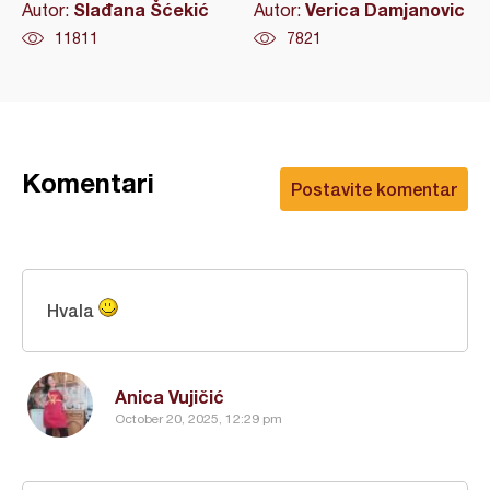
Slađana Šćekić
Verica Damjanovic
Autor:
Autor:
11811
7821
Komentari
Postavite komentar
Hvala
Anica Vujičić
October 20, 2025, 12:29 pm