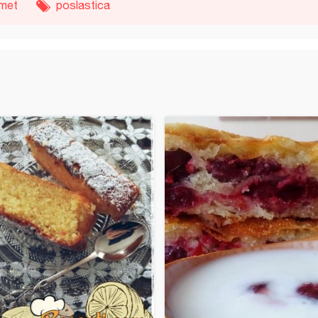
imet
poslastica