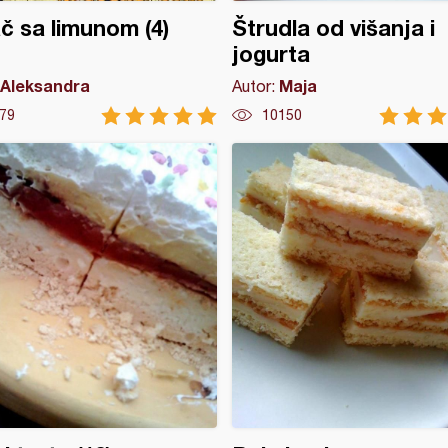
č sa limunom (4)
Štrudla od višanja i
jogurta
Aleksandra
Maja
Autor:
79
10150