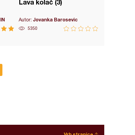
Lava kolač (3)
IN
Jovanka Barosevic
Autor:
5350
Vrh stranice