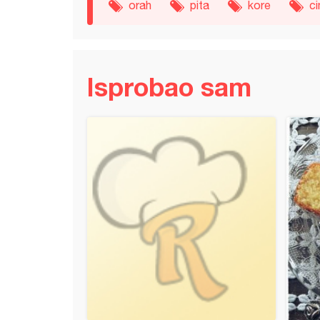
orah
pita
kore
c
Isprobao sam
torta sa turskim keksom