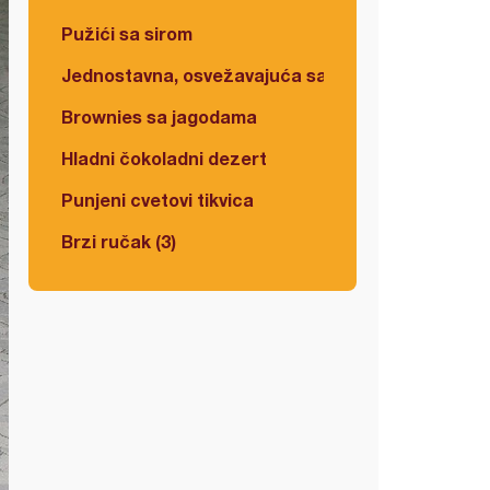
Pužići sa sirom
Jednostavna, osvežavajuća salata
Brownies sa jagodama
Hladni čokoladni dezert
Punjeni cvetovi tikvica
Brzi ručak (3)