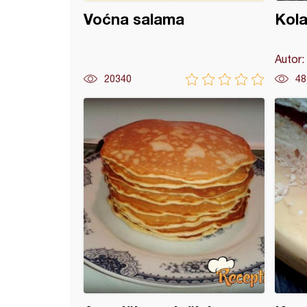
Voćna salama
Kola
Autor:
20340
48
kolač (3)