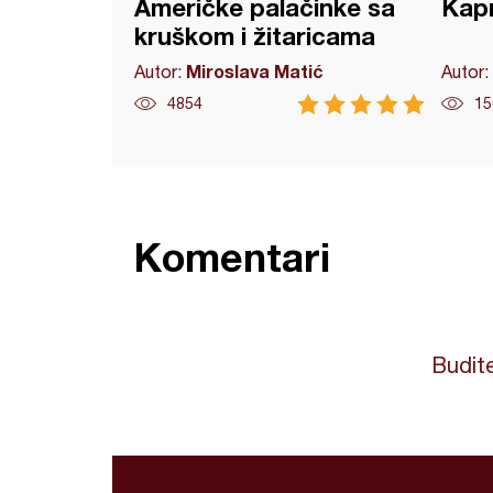
Američke palačinke sa
Kapr
kruškom i žitaricama
Miroslava Matić
Autor:
Autor:
4854
15
Komentari
Budite