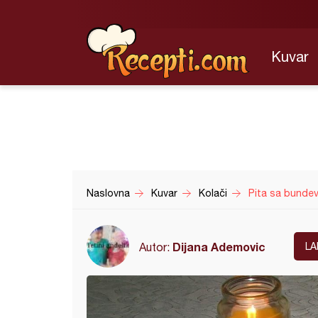
Kuvar
Naslovna
Kuvar
Kolači
Pita sa bundev
Dijana Ademovic
Autor:
LA