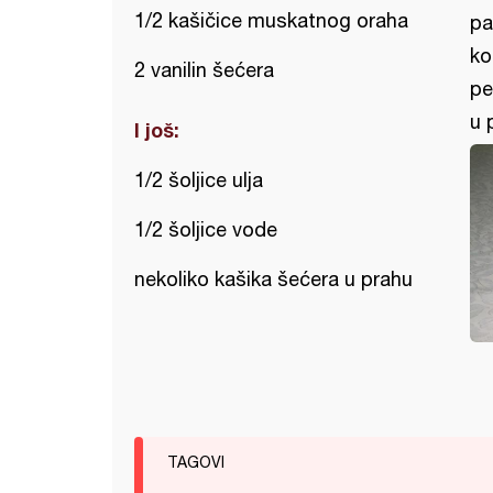
1/2 kašičice muskatnog oraha
pa
ko
2 vanilin šećera
pe
u 
I još:
1/2 šoljice ulja
1/2 šoljice vode
nekoliko kašika šećera u prahu
TAGOVI