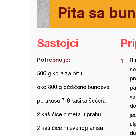
Pita sa bu
Sastojci
Pr
Potrebno je:
Bu
so
500 g kora za pitu
pr
oko 800 g očišćene bundeve
pa
va
po ukusu 7-8 kašika šećera
do
2 kašičice cimeta u prahu
je
ul
2 kašičice mlevenog anisa
du