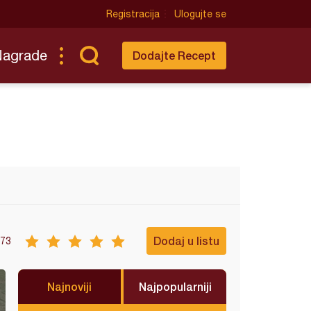
Registracija
Ulogujte se
Nagrade
Dodajte Recept
Dodaj u listu
73
Najnoviji
Najpopularniji