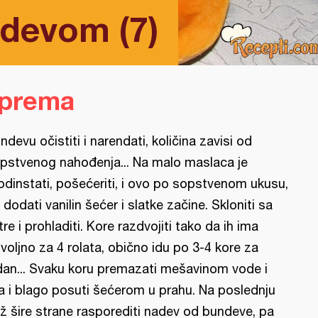
ndevom (7)
iprema
ndevu očistiti i narendati, količina zavisi od
pstvenog nahođenja... Na malo maslaca je
odinstati, pošećeriti, i ovo po sopstvenom ukusu,
 dodati vanilin šećer i slatke začine. Skloniti sa
tre i prohladiti. Kore razdvojiti tako da ih ima
voljno za 4 rolata, obično idu po 3-4 kore za
dan... Svaku koru premazati mešavinom vode i
ja i blago posuti šećerom u prahu. Na poslednju
ž šire strane rasporediti nadev od bundeve, pa