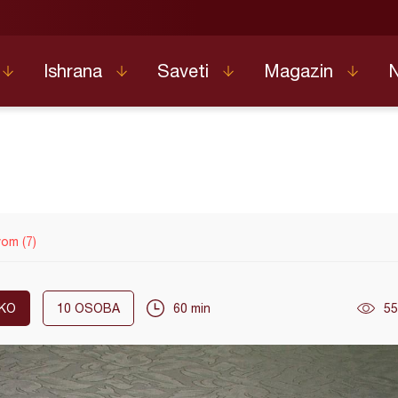
Ishrana
Saveti
Magazin
om (7)
KO
10
OSOBA
60 min
55