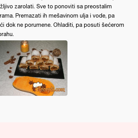
žljivo zarolati. Sve to ponoviti sa preostalim
rama. Premazati ih mešavinom ulja i vode, pa
ći dok ne porumene. Ohladiti, pa posuti šećerom
prahu.