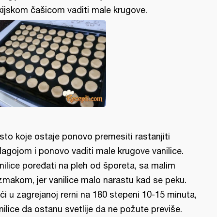
kijskom čašicom vaditi male krugove.
sto koje ostaje ponovo premesiti rastanjiti
lagojom i ponovo vaditi male krugove vanilice.
nilice poređati na pleh od šporeta, sa malim
zmakom, jer vanilice malo narastu kad se peku.
ći u zagrejanoj rerni na 180 stepeni 10-15 minuta,
nilice da ostanu svetlije da ne požute previše.