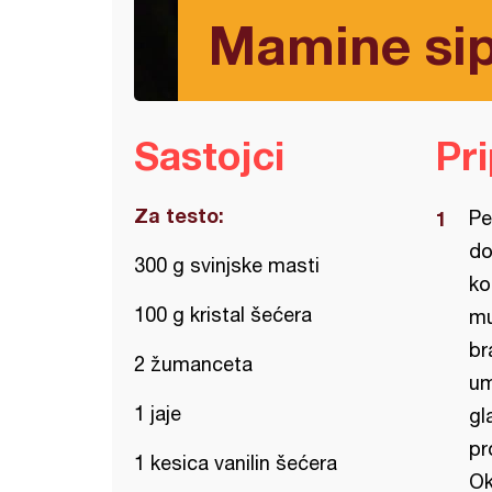
Mamine sip
Sastojci
Pr
Za testo:
Pe
do
300 g svinjske masti
ko
100 g kristal šećera
mu
br
2 žumanceta
um
1 jaje
gl
pr
1 kesica vanilin šećera
Ok