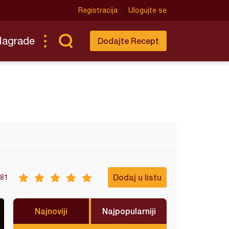
Registracija
Ulogujte se
Nagrade
Dodajte Recept
Dodaj u listu
81
Najnoviji
Najpopularniji