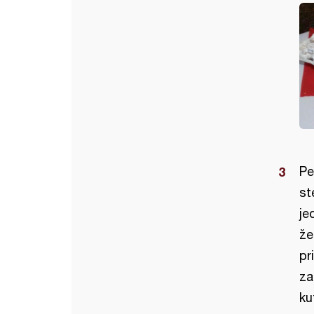
Pe
st
je
že
pr
za
ku