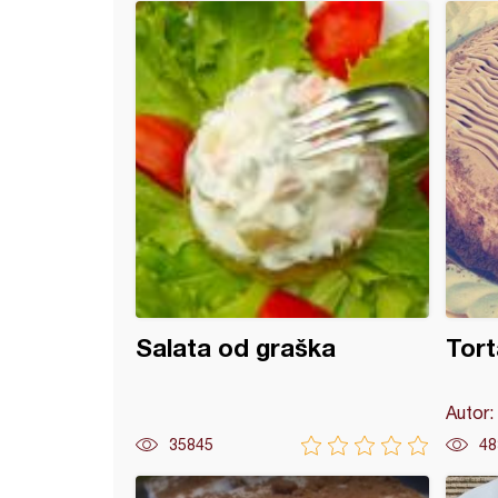
sa makom i pekmezom od višanja
Salata od graška
Tort
Autor:
35845
48
kikiriki štanglice sa keksom