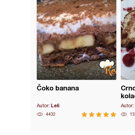
Čoko banana
Crno
kola
Leli
Autor:
Autor:
4432
13