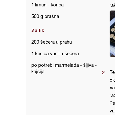
1 limun - korica
ra
500 g brašna
Za fil:
200 šećera u prahu
1 kesica vanilin šećera
po potrebi marmelada - šljiva -
kajsija
Te
ok
Va
ra
Pe
va