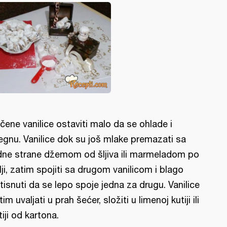
čene vanilice ostaviti malo da se ohlade i
egnu. Vanilice dok su još mlake premazati sa
dne strane džemom od šljiva ili marmeladom po
lji, zatim spojiti sa drugom vanilicom i blago
itisnuti da se lepo spoje jedna za drugu. Vanilice
tim uvaljati u prah šećer, složiti u limenoj kutiji ili
tiji od kartona.