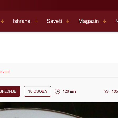
Ishrana
Saveti
Magazin
 vanil
SREDNJE
10
OSOBA
120 min
135