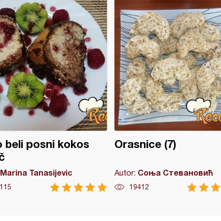
 beli posni kokos
Orasnice (7)
č
Marina Tanasijevic
Соња Стевановић
Autor:
115
19412