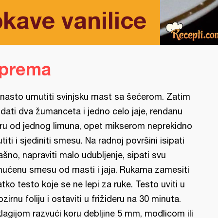
kave vanilice
iprema
nasto umutiti svinjsku mast sa šećerom. Zatim
dati dva žumanceta i jedno celo jaje, rendanu
ru od jednog limuna, opet mikserom neprekidno
titi i sjediniti smesu. Na radnoj površini isipati
ašno, napraviti malo udubljenje, sipati svu
ućenu smesu od masti i jaja. Rukama zamesiti
atko testo koje se ne lepi za ruke. Testo uviti u
ozirnu foliju i ostaviti u frižideru na 30 minuta.
lagijom razvući koru debljine 5 mm, modlicom ili