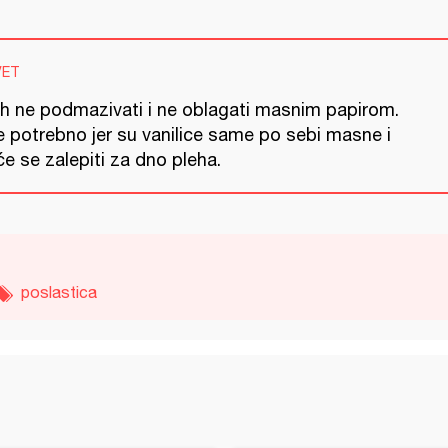
VET
eh ne podmazivati i ne oblagati masnim papirom.
e potrebno jer su vanilice same po sebi masne i
e se zalepiti za dno pleha.
poslastica