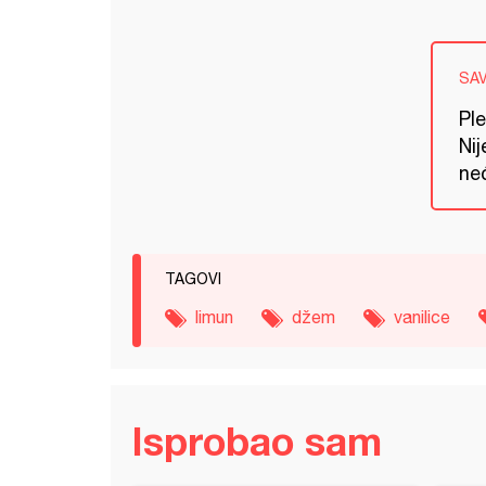
SA
Pl
Nij
neć
TAGOVI
limun
džem
vanilice
Isprobao sam