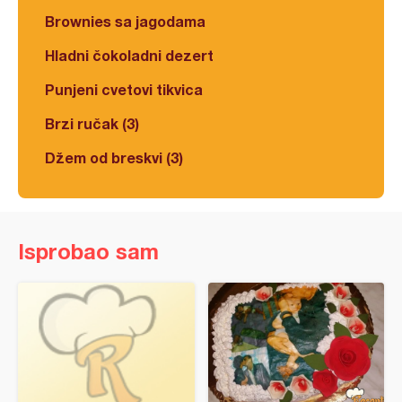
Brownies sa jagodama
Hladni čokoladni dezert
Punjeni cvetovi tikvica
Brzi ručak (3)
Džem od breskvi (3)
Isprobao sam