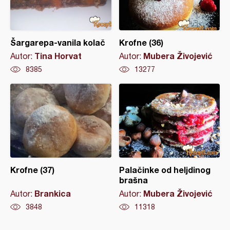
Šargarepa-vanila kolač
Krofne (36)
Tina Horvat
Mubera Živojević
Autor:
Autor:
8385
13277
Krofne (37)
Palačinke od heljdinog
brašna
Brankica
Mubera Živojević
Autor:
Autor:
3848
11318