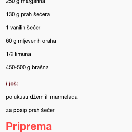
250 g margarina
130 g prah šećera
1 vanilin šećer
60 g mljevenih oraha
1/2 limuna
450-500 g brašna
i još:
po ukusu džem ili marmelada
za posip prah šećer
Priprema