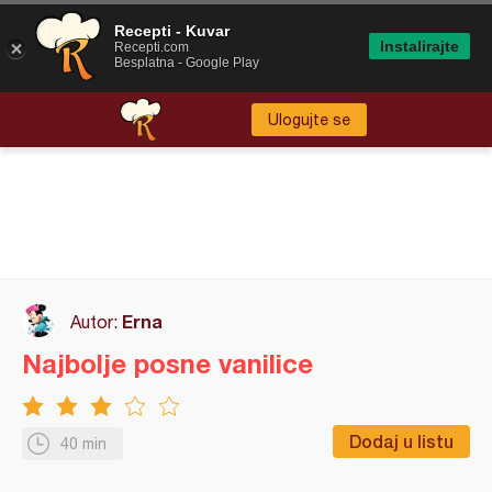
Recepti - Kuvar
Instalirajte
Recepti.com
Besplatna - Google Play
Ulogujte se
Erna
Autor:
Najbolje posne vanilice
Dodaj u listu
40 min