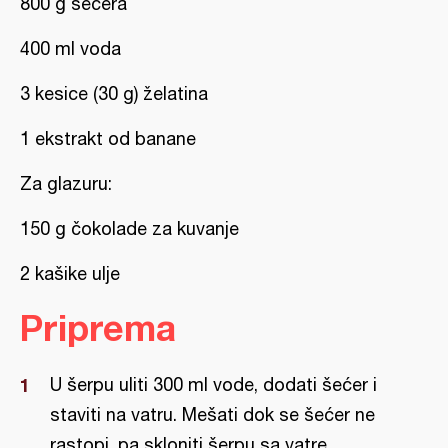
800 g šećera
400 ml voda
3 kesice (30 g) želatina
1 ekstrakt od banane
Za glazuru:
150 g čokolade za kuvanje
2 kašike ulje
Priprema
U šerpu uliti 300 ml vode, dodati šećer i
staviti na vatru. Mešati dok se šećer ne
rastopi, pa skloniti šerpu sa vatre.