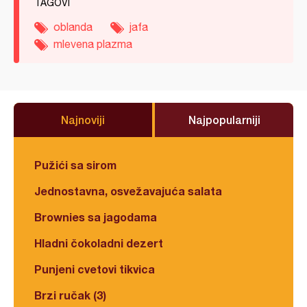
TAGOVI
oblanda
jafa
mlevena plazma
Najnoviji
Najpopularniji
Pužići sa sirom
Jednostavna, osvežavajuća salata
Brownies sa jagodama
Hladni čokoladni dezert
Punjeni cvetovi tikvica
Brzi ručak (3)