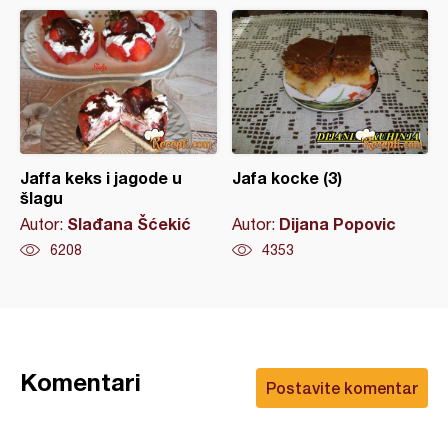
Jaffa keks i jagode u
Jafa kocke (3)
šlagu
Slađana Šćekić
Dijana Popovic
Autor:
Autor:
6208
4353
Komentari
Postavite komentar