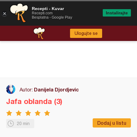
Recepti - Kuvar
Instalirajte
Recepti.com
Besplatna - Google Play
Ulogujte se
Danijela Djordjevic
Autor:
Jafa oblanda (3)
Dodaj u listu
20 min