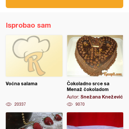
Isprobao sam
Voćna salama
Čokoladno srce sa
Menaž čokoladom
Snežana Knežević
Autor:
20337
9070