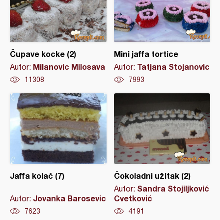
Čupave kocke (2)
Mini jaffa tortice
Milanovic Milosava
Tatjana Stojanovic
Autor:
Autor:
11308
7993
Jaffa kolač (7)
Čokoladni užitak (2)
Sandra Stojiljković
Autor:
Jovanka Barosevic
Cvetković
Autor:
7623
4191