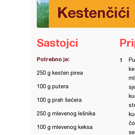
Kestenčići
Sastojci
Pr
Potrebno je:
Pu
ke
250 g kesten pirea
ml
100 g putera
sj
ku
100 g prah šećera
st
250 g mlevenog lešnika
ku
čo
100 g mlevenog keksa
se