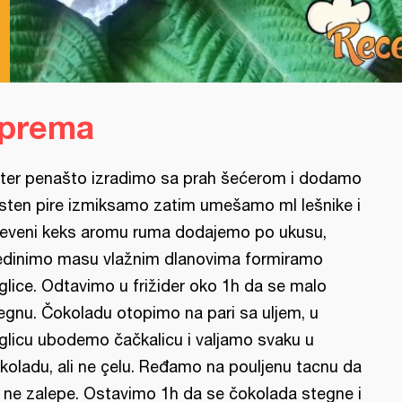
iprema
ter penašto izradimo sa prah šećerom i dodamo
sten pire izmiksamo zatim umešamo ml lešnike i
eveni keks aromu ruma dodajemo po ukusu,
edinimo masu vlažnim dlanovima formiramo
glice. Odtavimo u frižider oko 1h da se malo
egnu. Čokoladu otopimo na pari sa uljem, u
glicu ubodemo čačkalicu i valjamo svaku u
koladu, ali ne çelu. Ređamo na pouljenu tacnu da
 ne zalepe. Ostavimo 1h da se čokolada stegne i