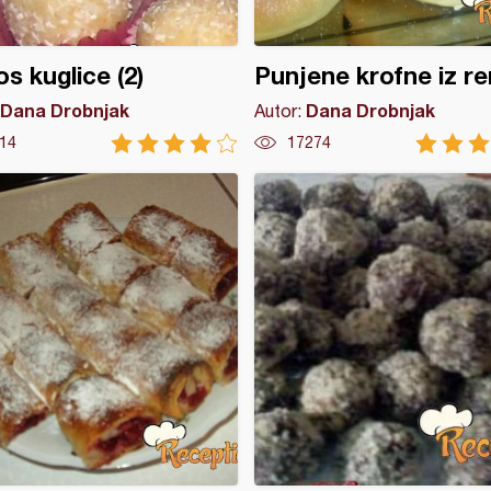
s kuglice (2)
Punjene krofne iz re
Dana Drobnjak
Dana Drobnjak
Autor:
14
17274