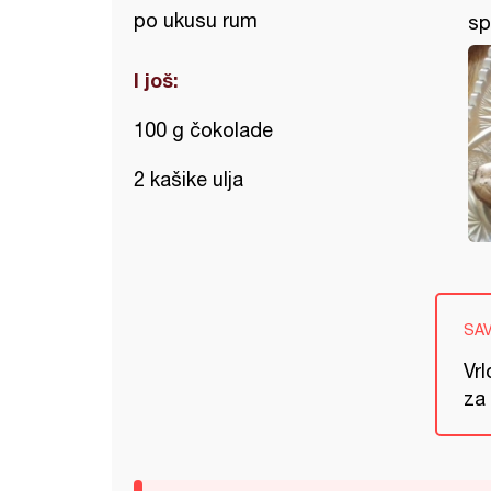
po ukusu rum
sp
I još:
100 g čokolade
2 kašike ulja
SA
Vrl
za 