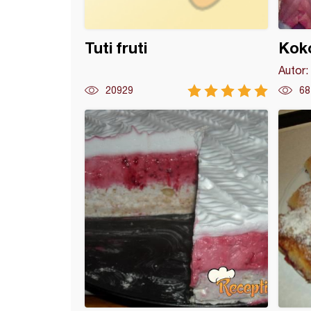
Tuti fruti
Koko
Autor:
20929
68
ce - Cvetići