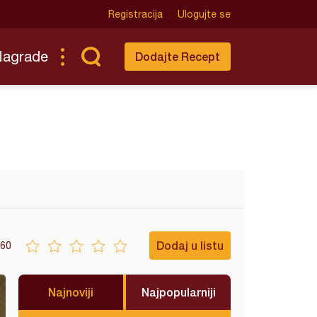
Registracija
Ulogujte se
Nagrade
Dodajte Recept
Dodaj u listu
60
Najnoviji
Najpopularniji