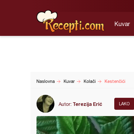
Kuvar
Naslovna
Kuvar
Kolači
Kestenčići
Terezija Erić
Autor:
LAKO