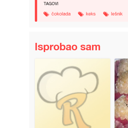
TAGOVI
čokolada
keks
lešnik
Isprobao sam
beze torta