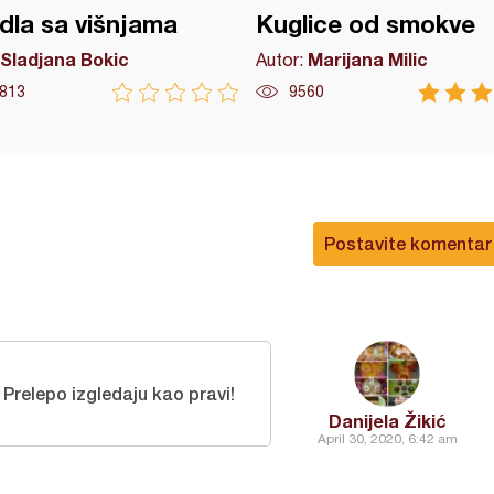
dla sa višnjama
Kuglice od smokve
Sladjana Bokic
Marijana Milic
Autor:
813
9560
Postavite komentar
Prelepo izgledaju kao pravi!
Danijela Žikić
April 30, 2020, 6:42 am