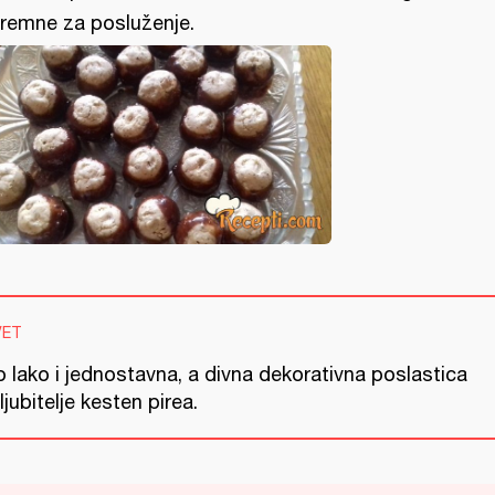
remne za posluženje.
VET
o lako i jednostavna, a divna dekorativna poslastica
ljubitelje kesten pirea.