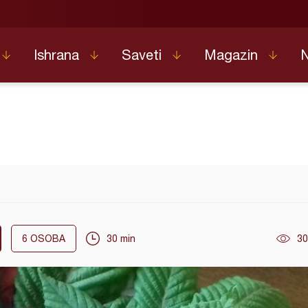
Ishrana
Saveti
Magazin
6
OSOBA
30 min
30