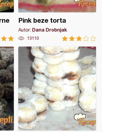
rne
Pink beze torta
Dana Drobnjak
Autor:
13110