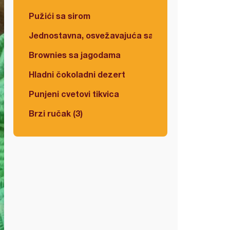
Pužići sa sirom
Jednostavna, osvežavajuća salata
Brownies sa jagodama
Hladni čokoladni dezert
Punjeni cvetovi tikvica
Brzi ručak (3)