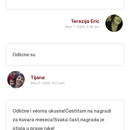
Terezija Erić
May 7, 2020, 5:35 am
Odlicne su
Tijana
May 6, 2020, 6:07 pm
Odlične i veoma ukusne!Čestitam na nagradi
za kuvara meseca!Svaka čast,nagrada je
otisla u prave ruke!