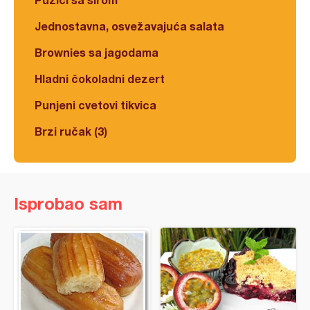
Jednostavna, osvežavajuća salata
Brownies sa jagodama
Hladni čokoladni dezert
Punjeni cvetovi tikvica
Brzi ručak (3)
Isprobao sam