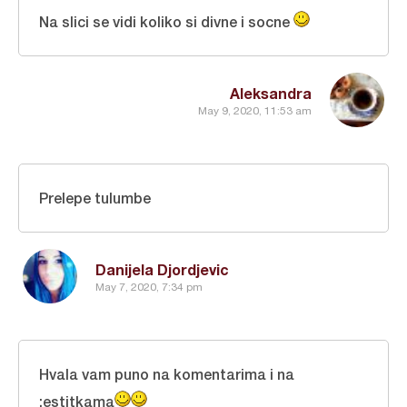
Na slici se vidi koliko si divne i socne
Aleksandra
May 9, 2020, 11:53 am
Prelepe tulumbe
Danijela Djordjevic
May 7, 2020, 7:34 pm
Hvala vam puno na komentarima i na
;estitkama