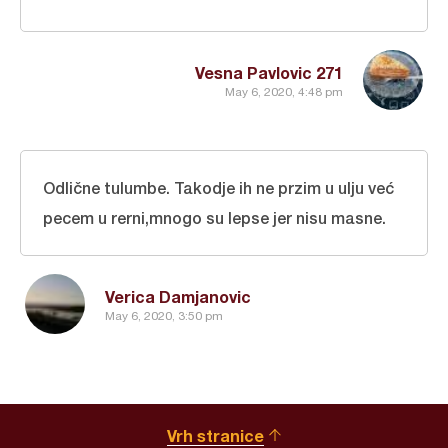
Vesna Pavlovic 271
May 6, 2020, 4:48 pm
Odlične tulumbe. Takodje ih ne przim u ulju već
pecem u rerni,mnogo su lepse jer nisu masne.
Verica Damjanovic
May 6, 2020, 3:50 pm
Vrh stranice