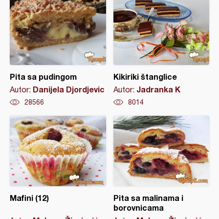
Pita sa pudingom
Kikiriki štanglice
Danijela Djordjevic
Jadranka K
Autor:
Autor:
28566
8014
Mafini (12)
Pita sa malinama i
borovnicama