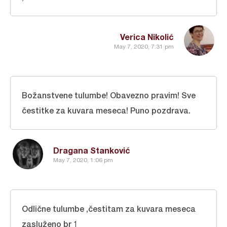
Verica Nikolić
May 7, 2020, 7:31 pm
Božanstvene tulumbe! Obavezno pravim! Sve
čestitke za kuvara meseca! Puno pozdrava.
Dragana Stanković
May 7, 2020, 1:06 pm
Odlične tulumbe ,čestitam za kuvara meseca
zasluženo br 1