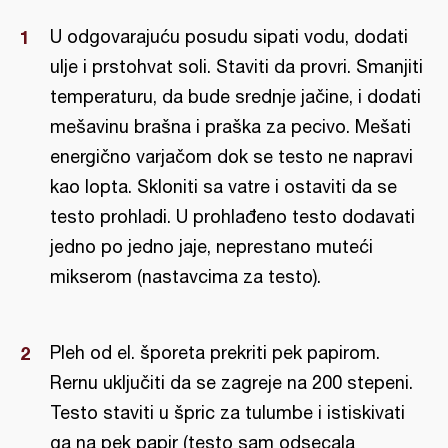
U odgovarajuću posudu sipati vodu, dodati
ulje i prstohvat soli. Staviti da provri. Smanjiti
temperaturu, da bude srednje jačine, i dodati
mešavinu brašna i praška za pecivo. Mešati
energično varjačom dok se testo ne napravi
kao lopta. Skloniti sa vatre i ostaviti da se
testo prohladi. U prohlađeno testo dodavati
jedno po jedno jaje, neprestano muteći
mikserom (nastavcima za testo).
Pleh od el. šporeta prekriti pek papirom.
Rernu uključiti da se zagreje na 200 stepeni.
Testo staviti u špric za tulumbe i istiskivati
ga na pek papir (testo sam odsecala