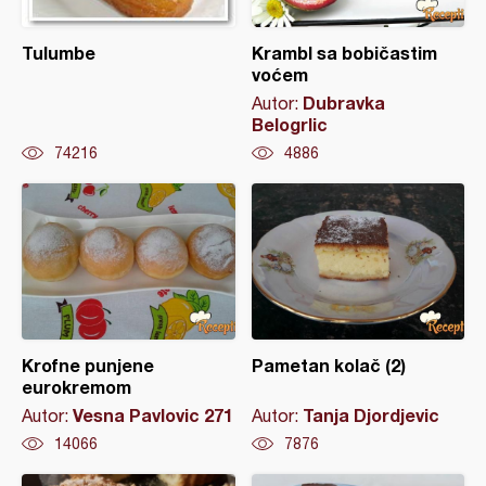
Tulumbe
Krambl sa bobičastim
voćem
Dubravka
Autor:
Belogrlic
74216
4886
Krofne punjene
Pametan kolač (2)
eurokremom
Vesna Pavlovic 271
Tanja Djordjevic
Autor:
Autor:
14066
7876