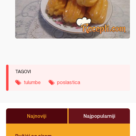
TAGOVI
tulumbe
poslastica
Najnoviji
Najpopularniji
Pužići sa sirom