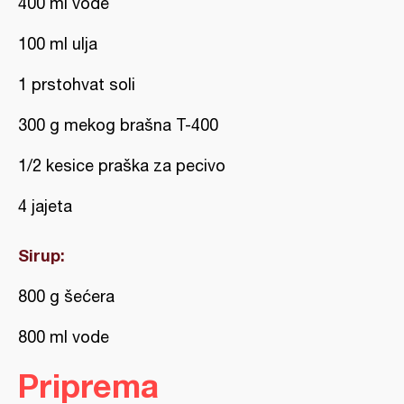
400 ml vode
100 ml ulja
1 prstohvat soli
300 g mekog brašna T-400
1/2 kesice praška za pecivo
4 jajeta
Sirup:
800 g šećera
800 ml vode
Priprema