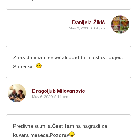
Danijela Žikić
May 6, 2020, 6:04 pm
Znas da imam secer ali opet bi ih u slast pojeo.
Super su.
Dragoljub Milovanovic
May 6, 2020, 5:11 pm
Predivne su,mila.Čestitam na nagradi za
kuvara meseca.Pozdrav