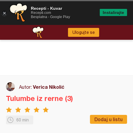
Recepti - Kuvar
Instalirajte
Recepti.com
Besplatna - Google Play
Ulogujte se
Verica Nikolić
Autor:
Tulumbe iz rerne (3)
Dodaj u listu
60 min