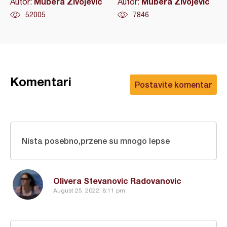
Mubera Živojević
Mubera Živojević
Autor:
Autor:
52005
7846
Komentari
Postavite komentar
Nista posebno,przene su mnogo lepse
Olivera Stevanovic Radovanovic
August 25, 2022, 8:11 pm