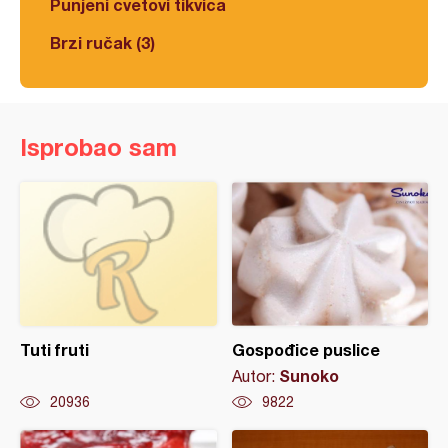
Punjeni cvetovi tikvica
Brzi ručak (3)
Isprobao sam
Tuti fruti
Gospođice puslice
Sunoko
Autor:
20936
9822