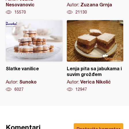
Nesovanovic
Zuzana Grnja
Autor:
15570
21130
Slatke vanilice
Lenja pita sa jabukama i
suvim grožđem
Sunoko
Verica Nikolić
Autor:
Autor:
6027
12947
Komentari
Postavite komentar