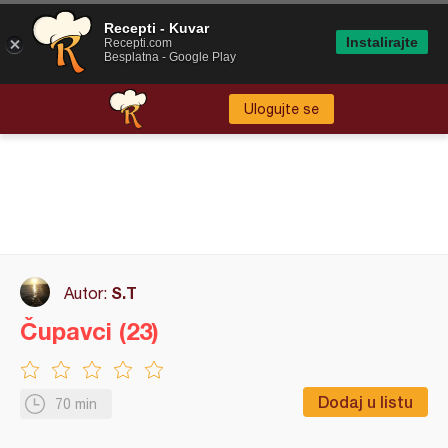
Recepti - Kuvar
Instalirajte
Recepti.com
Besplatna - Google Play
Ulogujte se
S.T
Autor:
Čupavci (23)
Dodaj u listu
70 min