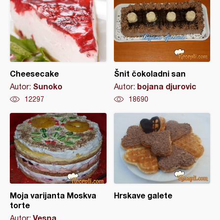
Cheesecake
Šnit čokoladni san
Sunoko
bojana djurovic
Autor:
Autor:
12297
18690
Moja varijanta Moskva
Hrskave galete
torte
Vesna
Autor: