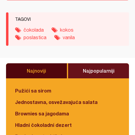
TAGOVI
čokolada
kokos
poslastica
vanila
Najnoviji
Najpopularniji
Pužići sa sirom
Jednostavna, osvežavajuća salata
Brownies sa jagodama
Hladni čokoladni dezert