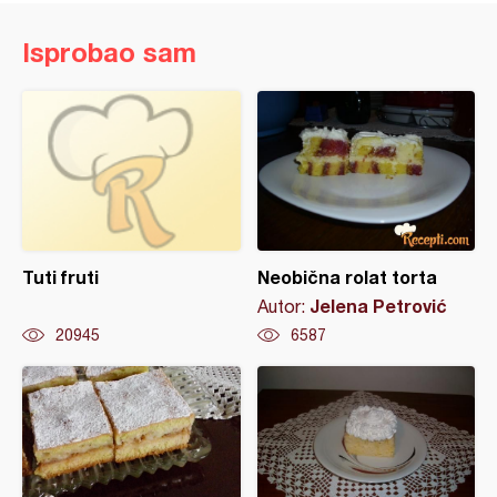
Isprobao sam
Tuti fruti
Neobična rolat torta
Jelena Petrović
Autor:
20945
6587