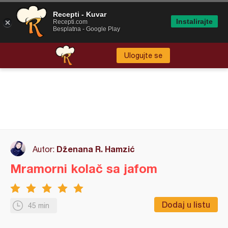
Recepti - Kuvar
Instalirajte
Recepti.com
Besplatna - Google Play
Ulogujte se
Dženana R. Hamzić
Autor:
Mramorni kolač sa jafom
Dodaj u listu
45 min