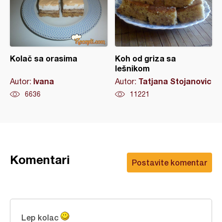
Kolač sa orasima
Koh od griza sa
lešnikom
Ivana
Tatjana Stojanovic
Autor:
Autor:
6636
11221
Komentari
Postavite komentar
Lep kolac