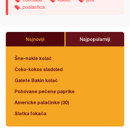
poslastica
Najnoviji
Najpopularniji
Šne-nokle kolač
Čoko-kokos sladoled
Galete Bakin kolač
Pohovane pečene paprike
Americke palačinke (30)
Slatka fokača