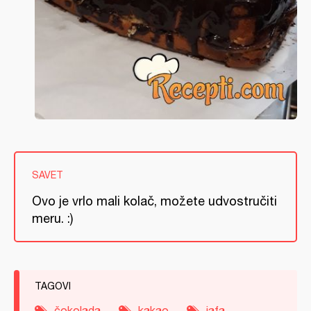
SAVET
Ovo je vrlo mali kolač, možete udvostručiti
meru. :)
TAGOVI
čokolada
kakao
jafa