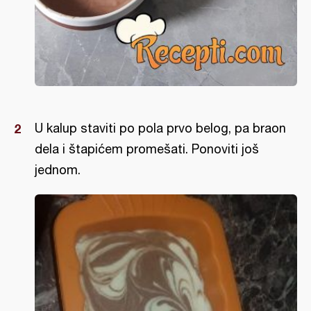
U kalup staviti po pola prvo belog, pa braon
dela i štapićem promešati. Ponoviti još
jednom.