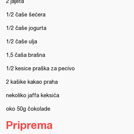
2 jajeta
1/2 čaše šećera
1/2 čaše jogurta
1/2 čaše ulja
1,5 čaša brašna
1/2 kesice praška za pecivo
2 kašike kakao praha
nekoliko jaffa keksića
oko 50g čokolade
Priprema