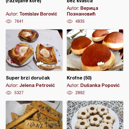
(razvijane kore)
bez kvasca
Верица
Autor:
Tomislav Borović
Познановић
Autor:
7641
4835
Super brzi doručak
Krofne (50)
Jelena Petrović
Dušanka Popović
Autor:
Autor:
5327
2892