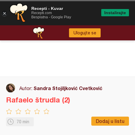
Recepti - Kuvar
Instalirajte
Recepti.com
Besplatna - Google Play
Ulogujte se
Sandra Stojiljković Cvetković
Autor:
Rafaelo štrudla (2)
Dodaj u listu
70 min