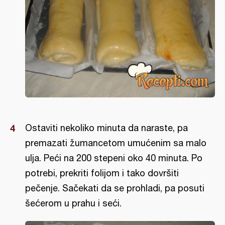
Ostaviti nekoliko minuta da naraste, pa
premazati žumancetom umućenim sa malo
ulja. Peći na 200 stepeni oko 40 minuta. Po
potrebi, prekriti folijom i tako dovršiti
pečenje. Sačekati da se prohladi, pa posuti
šećerom u prahu i seći.