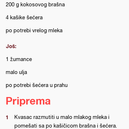
200 g kokosovog brašna
4 kašike šećera
po potrebi vrelog mleka
Još:
1 žumance
malo ulja
po potrebi šećera u prahu
Priprema
Kvasac razmutiti u malo mlakog mleka i
pomešati sa po kašičicom brašna i šećera.