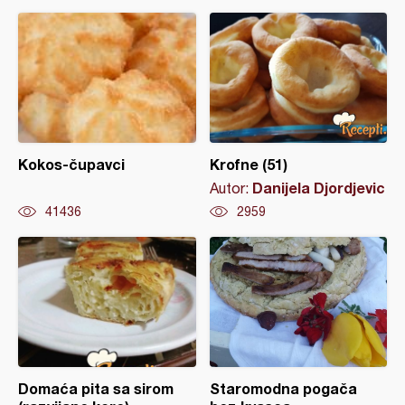
Kokos-čupavci
Krofne (51)
Danijela Djordjevic
Autor:
41436
2959
Domaća pita sa sirom
Staromodna pogača