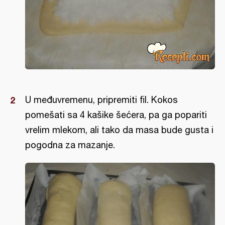
U međuvremenu, pripremiti fil. Kokos
pomešati sa 4 kašike šećera, pa ga popariti
vrelim mlekom, ali tako da masa bude gusta i
pogodna za mazanje.