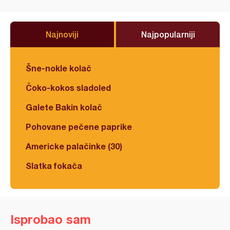
Najnoviji
Najpopularniji
Šne-nokle kolač
Čoko-kokos sladoled
Galete Bakin kolač
Pohovane pečene paprike
Americke palačinke (30)
Slatka fokača
Isprobao sam