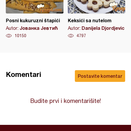
Posni kukuruzni štapići
Keksići sa nutelom
Јованка Јевтић
Danijela Djordjevic
Autor:
Autor:
10150
4797
Komentari
Postavite komentar
Budite prvi i komentarišite!