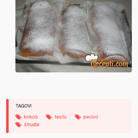
TAGOVI
kokos
testo
pecivo
štrudla