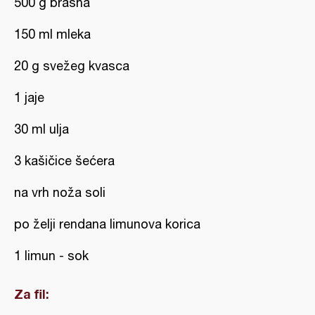
500 g brašna
150 ml mleka
20 g svežeg kvasca
1 jaje
30 ml ulja
3 kašičice šećera
na vrh noža soli
po želji rendana limunova korica
1 limun - sok
Za fil: