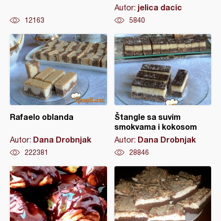
jelica dacic
Autor:
12163
5840
Rafaelo oblanda
Štangle sa suvim
smokvama i kokosom
Dana Drobnjak
Dana Drobnjak
Autor:
Autor:
222381
28846