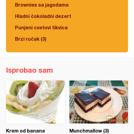
Brownies sa jagodama
Hladni čokoladni dezert
Punjeni cvetovi tikvica
Brzi ručak (3)
Isprobao sam
Krem od banana
Munchmallow (3)