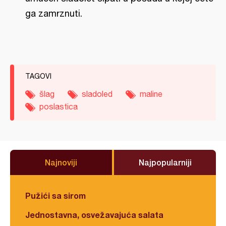
ga zamrznuti.
TAGOVI
šlag
sladoled
maline
poslastica
Najnoviji
Najpopularniji
Pužići sa sirom
Jednostavna, osvežavajuća salata