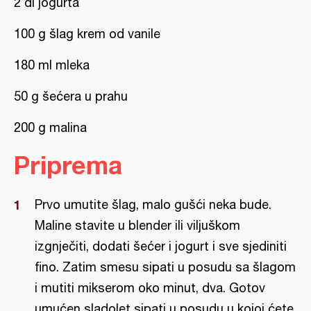
2 dl jogurta
100 g šlag krem od vanile
180 ml mleka
50 g šećera u prahu
200 g malina
Priprema
Prvo umutite šlag, malo gušći neka bude.
Maline stavite u blender ili viljuškom
izgnječiti, dodati šećer i jogurt i sve sjediniti
fino. Zatim smesu sipati u posudu sa šlagom
i mutiti mikserom oko minut, dva. Gotov
umućen sladolet sipati u posudu u kojoj ćete