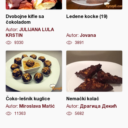
Dvobojne kifle sa
Ledene kocke (19)
čokoladom
JULIJANA LULA
Autor:
KRSTIN
Jovana
Autor:
9330
3891
Čoko-lešnik kuglice
Nemački kolač
Miroslava Matić
Драгица Декић
Autor:
Autor:
11363
5682