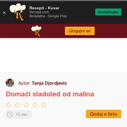
Recepti - Kuvar
Instalirajte
Recepti.com
Besplatna - Google Play
Ulogujte se
Tanja Djordjevic
Autor:
Domaći sladoled od malina
Dodaj u listu
15 min