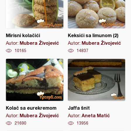
Mirisni kolačići
Keksići sa limunom (2)
Mubera Živojević
Mubera Živojević
Autor:
Autor:
10165
14837
Kolač sa eurekremom
Jaffa šnit
Mubera Živojević
Aneta Matić
Autor:
Autor:
21690
13956