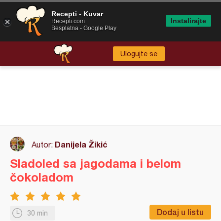
Recepti - Kuvar
Instalirajte
Recepti.com
Besplatna - Google Play
Ulogujte se
Danijela Žikić
Autor:
Sladoled sa jagodama i belom
čokoladom
Dodaj u listu
30 min