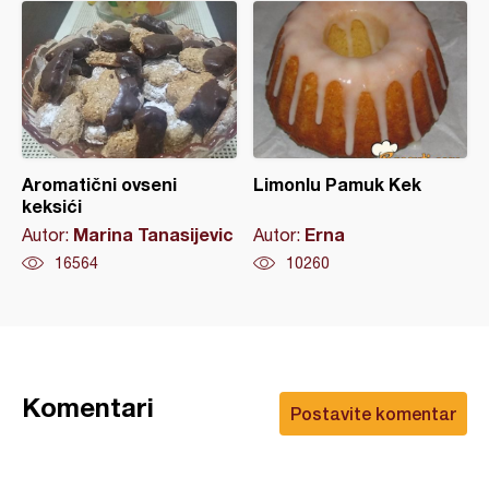
Aromatični ovseni
Limonlu Pamuk Kek
keksići
Marina Tanasijevic
Erna
Autor:
Autor:
16564
10260
Komentari
Postavite komentar