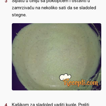
Sipatu u činiju sa poklopcem i ostaviti u
zamrzivaču na nekoliko sati da se sladoled
stegne.
Kašikom za sladoled vaditi kugle. Preliti