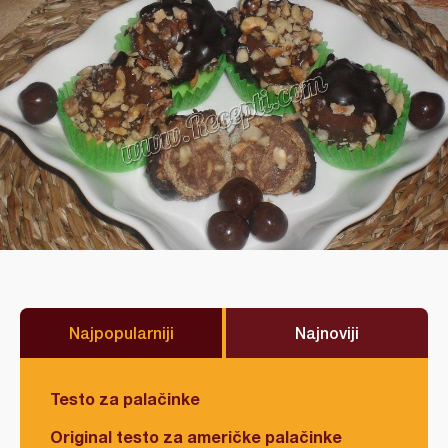
Najpopularniji
Najnoviji
Testo za palačinke
Original testo za američke palačinke