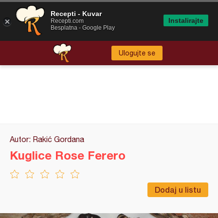
Recepti - Kuvar
Instalirajte
Recepti.com
Besplatna - Google Play
Ulogujte se
Autor: Rakić Gordana
Kuglice Rose Ferero
Dodaj u listu