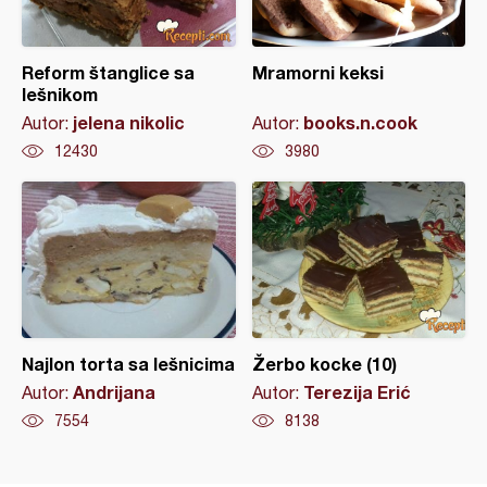
Reform štanglice sa
Mramorni keksi
lešnikom
jelena nikolic
books.n.cook
Autor:
Autor:
12430
3980
Najlon torta sa lešnicima
Žerbo kocke (10)
Andrijana
Terezija Erić
Autor:
Autor:
7554
8138