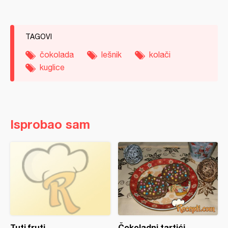
TAGOVI
čokolada
lešnik
kolači
kuglice
Isprobao sam
Tuti fruti
Čokoladni tartići