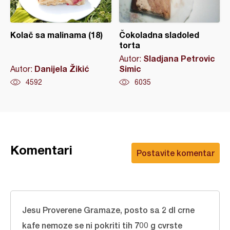
Kolač sa malinama (18)
Čokoladna sladoled
torta
Sladjana Petrovic
Autor:
Danijela Žikić
Simic
Autor:
4592
6035
Komentari
Postavite komentar
Jesu Proverene Gramaze, posto sa 2 dl crne
kafe nemoze se ni pokriti tih 700 g cvrste