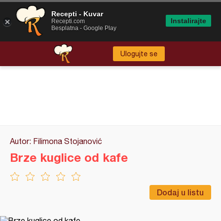
Recepti - Kuvar
Instalirajte
Recepti.com
Besplatna - Google Play
Ulogujte se
Autor: Filimona Stojanović
Brze kuglice od kafe
Dodaj u listu