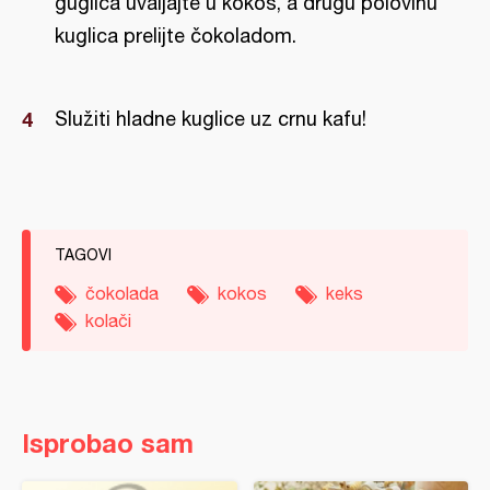
guglica uvaljajte u kokos, a drugu polovinu
kuglica prelijte čokoladom.
Služiti hladne kuglice uz crnu kafu!
TAGOVI
čokolada
kokos
keks
kolači
Isprobao sam