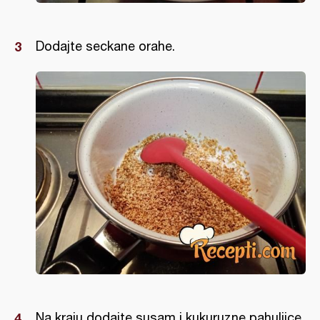
Dodajte seckane orahe.
Na kraju dodajte susam i kukuruzne pahuljice.