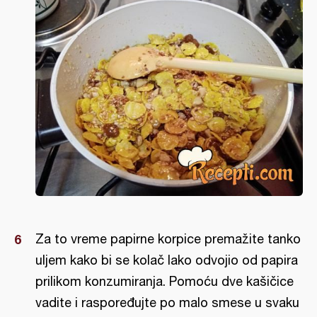
Za to vreme papirne korpice premažite tanko
uljem kako bi se kolač lako odvojio od papira
prilikom konzumiranja. Pomoću dve kašičice
vadite i raspoređujte po malo smese u svaku