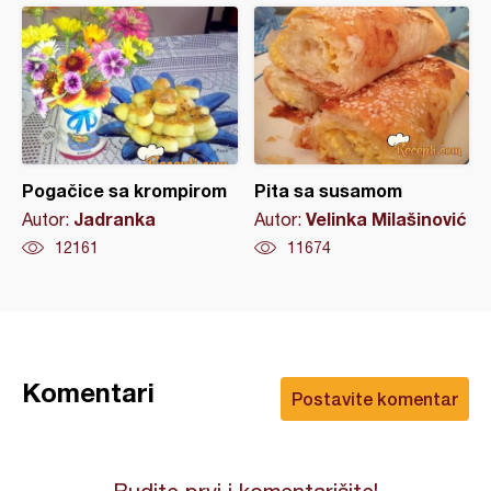
Pogačice sa krompirom
Pita sa susamom
Jadranka
Velinka Milašinović
Autor:
Autor:
12161
11674
Komentari
Postavite komentar