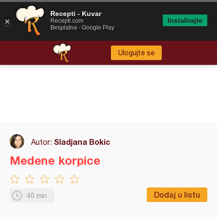
Recepti - Kuvar
Instalirajte
Recepti.com
Besplatna - Google Play
Ulogujte se
Sladjana Bokic
Autor:
Medene korpice
Dodaj u listu
40 min