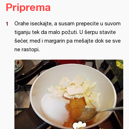
Priprema
Orahe iseckajte, a susam prepecite u suvom
tiganju tek da malo požuti. U šerpu stavite
šećer, med i margarin pa mešajte dok se sve
ne rastopi.