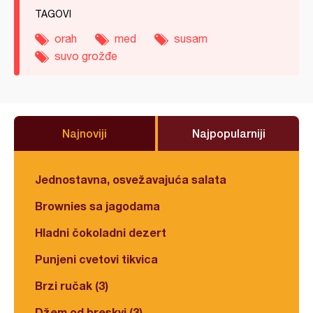
TAGOVI
orah
med
susam
suvo grožđe
Najnoviji
Najpopularniji
Jednostavna, osvežavajuća salata
Brownies sa jagodama
Hladni čokoladni dezert
Punjeni cvetovi tikvica
Brzi ručak (3)
Džem od breskvi (3)