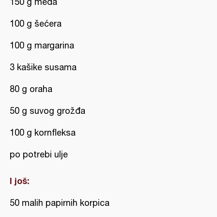
150 g meda
100 g šećera
100 g margarina
3 kašike susama
80 g oraha
50 g suvog grožđa
100 g kornfleksa
po potrebi ulje
I još:
50 malih papirnih korpica