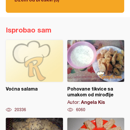
Isprobao sam
Voćna salama
Pohovane tikvice sa
umakom od mirođije
Angela Kis
Autor:
20336
6060