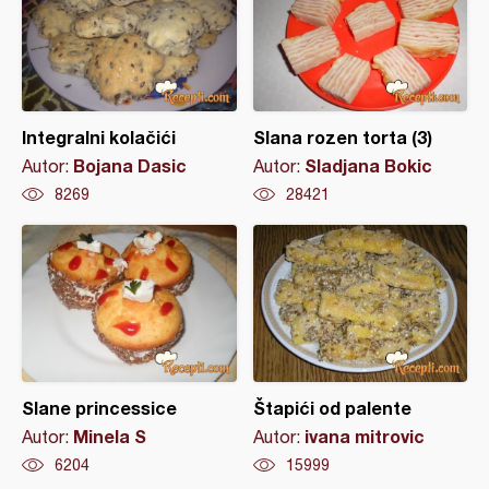
Integralni kolačići
Slana rozen torta (3)
Bojana Dasic
Sladjana Bokic
Autor:
Autor:
8269
28421
Slane princessice
Štapići od palente
Minela S
ivana mitrovic
Autor:
Autor:
6204
15999