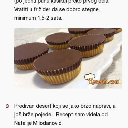
(po jednu punu kašiku) preko prvog dela.
Vratiti u frižider da se dobro stegne,
minimum 1,5-2 sata.
Predivan desert koji se jako brzo napravi, a
još brže pojede... Recept sam videla od
Natalije Milodanović.