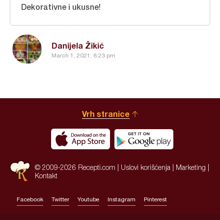
Dekorativne i ukusne!
Danijela Žikić
March 1, 2021, 8:23 pm
Vrh stranice
© 2009-2026 Recepti.com |
Uslovi korišćenja
|
Marketing
|
Kontakt
Facebook
Twitter
Youtube
Instagram
Pinterest
Site by:
HALO