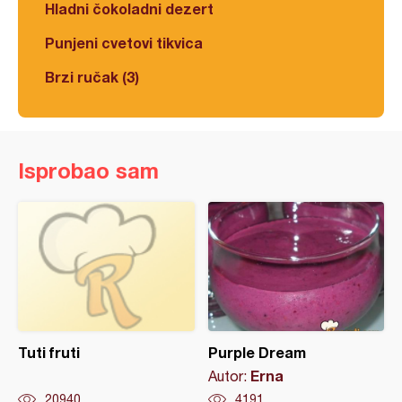
Hladni čokoladni dezert
Punjeni cvetovi tikvica
Brzi ručak (3)
Isprobao sam
Tuti fruti
Purple Dream
Erna
Autor:
20940
4191