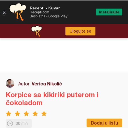
Recepti - Kuvar
Instalirajte
Recepti.com
Besplatna - Google Play
Ulogujte se
Verica Nikolić
Autor:
Korpice sa kikiriki puterom i
čokoladom
Dodaj u listu
30 min