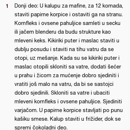
Donji deo: U kalupu za mafine, za 12 komada,
staviti papirne korpice i ostaviti ga na stranu.
Kornfleks i ovsene pahuljice samleti u secku
ili jačem blenderu da budu strukture kao
mleveni keks. Kikiriki puter i maslac staviti u
dublju posudu i staviti na tihu vatru da se
otopi, uz mešanje. Kada su se kikiriki puter i
maslac otopili skloniti sa vatre, dodati šećer
u prahu i žicom za mućenje dobro sjediniti i
vratiti još malo na vatru, da bi se sastojci
dobro sjedinili. Skloniti sa vatre i ubaciti
mleveni kornfleks i ovsene pahuljice. Sjediniti
varjačom. U papirne korpice stavljati po punu
kašiku smese. Kalup staviti u frižider, dok se
spremi čokoladni deo.