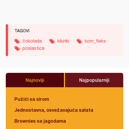
TAGOVI
čokolada
kikiriki
korn_fleks
poslastica
Najnoviji
Najpopularniji
Pužići sa sirom
Jednostavna, osvežavajuća salata
Brownies sa jagodama