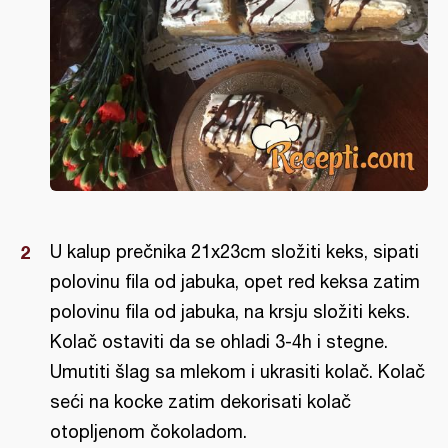
U kalup prečnika 21x23cm složiti keks, sipati
polovinu fila od jabuka, opet red keksa zatim
polovinu fila od jabuka, na krsju složiti keks.
Kolač ostaviti da se ohladi 3-4h i stegne.
Umutiti šlag sa mlekom i ukrasiti kolač. Kolač
seći na kocke zatim dekorisati kolač
otopljenom čokoladom.