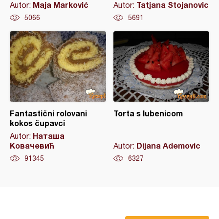
Maja Marković
Tatjana Stojanovic
Autor:
Autor:
5066
5691
Fantastični rolovani
Torta s lubenicom
kokos čupavci
Наташа
Autor:
Ковачевић
Dijana Ademovic
Autor:
91345
6327