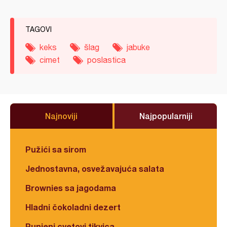
TAGOVI
keks
šlag
jabuke
cimet
poslastica
Najnoviji
Najpopularniji
Pužići sa sirom
Jednostavna, osvežavajuća salata
Brownies sa jagodama
Hladni čokoladni dezert
Punjeni cvetovi tikvica