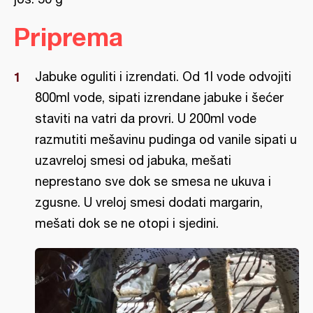
Priprema
Jabuke oguliti i izrendati. Od 1l vode odvojiti
800ml vode, sipati izrendane jabuke i šećer
staviti na vatri da provri. U 200ml vode
razmutiti mešavinu pudinga od vanile sipati u
uzavreloj smesi od jabuka, mešati
neprestano sve dok se smesa ne ukuva i
zgusne. U vreloj smesi dodati margarin,
mešati dok se ne otopi i sjedini.