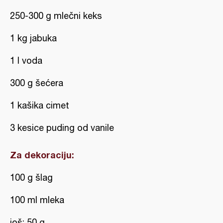
250-300 g mlečni keks
1 kg jabuka
1 l voda
300 g šećera
1 kašika cimet
3 kesice puding od vanile
Za dekoraciju:
100 g šlag
100 ml mleka
još: 50 g