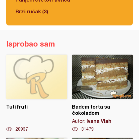
Brzi ručak (3)
Isprobao sam
Tuti fruti
Badem torta sa
čokoladom
Ivana Vlah
Autor:
20937
31479