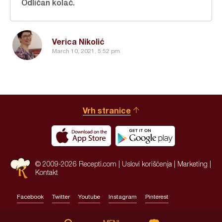
Odličan kolač.
Verica Nikolić
March 10, 2021, 5:52 pm
Vrh stranice
© 2009-2026 Recepti.com |
Uslovi korišćenja
|
Marketing
|
Kontakt
Facebook
Twitter
Youtube
Instagram
Pinterest
Site by:
HALO