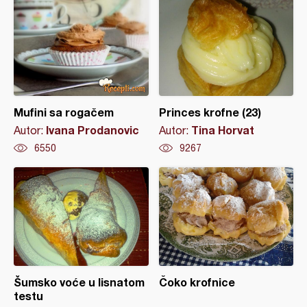
Mufini sa rogačem
Princes krofne (23)
Ivana Prodanovic
Tina Horvat
Autor:
Autor:
6550
9267
Šumsko voće u lisnatom
Čoko krofnice
testu