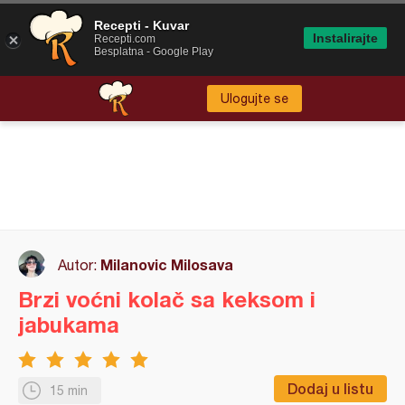
Recepti - Kuvar
Instalirajte
Recepti.com
Besplatna - Google Play
Ulogujte se
Milanovic Milosava
Autor:
Brzi voćni kolač sa keksom i
jabukama
Dodaj u listu
15 min