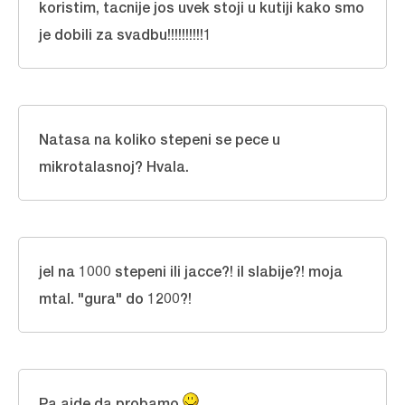
koristim, tacnije jos uvek stoji u kutiji kako smo
je dobili za svadbu!!!!!!!!!!1
Natasa na koliko stepeni se pece u
mikrotalasnoj? Hvala.
jel na 1000 stepeni ili jacce?! il slabije?! moja
mtal. "gura" do 1200?!
Pa ajde da probamo