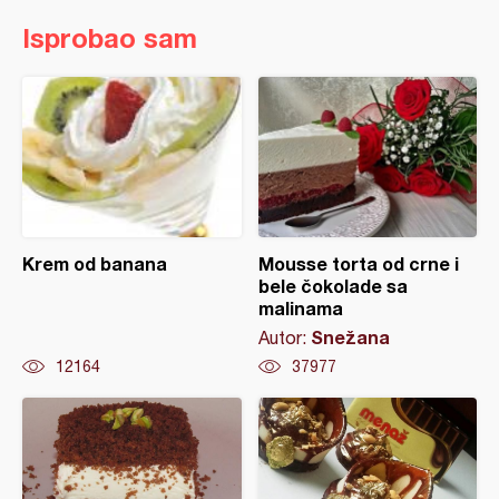
Isprobao sam
Krem od banana
Mousse torta od crne i
bele čokolade sa
malinama
Snežana
Autor:
12164
37977