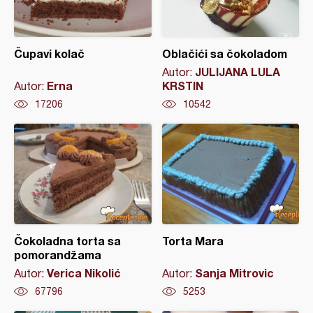
Čupavi kolač
Oblačići sa čokoladom
JULIJANA LULA
Autor:
Erna
KRSTIN
Autor:
17206
10542
Čokoladna torta sa
Torta Mara
pomorandžama
Verica Nikolić
Sanja Mitrovic
Autor:
Autor:
67796
5253