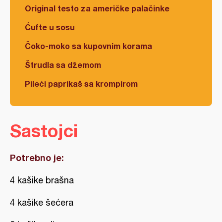
Original testo za američke palačinke
Ćufte u sosu
Čoko-moko sa kupovnim korama
Štrudla sa džemom
Pileći paprikaš sa krompirom
Sastojci
Potrebno je:
4 kašike brašna
4 kašike šećera