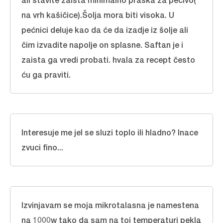
na vrh kašičice).Šolja mora biti visoka. U
pećnici deluje kao da će da izadje iz šolje ali
čim izvadite napolje on splasne. Saftan je i
zaista ga vredi probati. hvala za recept često
ću ga praviti.
Interesuje me jel se sluzi
toplo ili hladno
? Inace
zvuci fino...
Izvinjavam se moja mikrotalasna je namestena
na 1000w tako da sam na toj temperaturi pekla