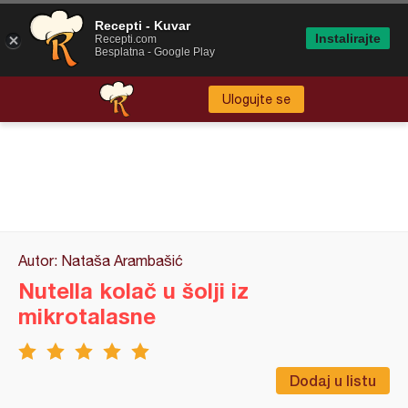
Recepti - Kuvar
Instalirajte
Recepti.com
Besplatna - Google Play
Ulogujte se
Autor: Nataša Arambašić
Nutella kolač u šolji iz
mikrotalasne
Dodaj u listu