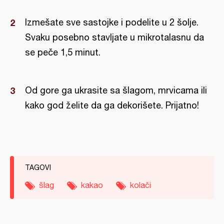
Izmešate sve sastojke i podelite u 2 šolje.
Svaku posebno stavljate u mikrotalasnu da
se peče 1,5 minut.
Od gore ga ukrasite sa šlagom, mrvicama ili
kako god želite da ga dekorišete. Prijatno!
TAGOVI
šlag
kakao
kolači