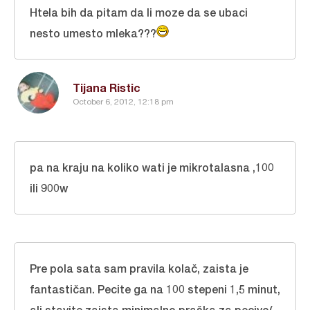
Htela bih da pitam da li moze da se ubaci
nesto umesto mleka???
Tijana Ristic
October 6, 2012, 12:18 pm
pa na kraju na koliko wati je mikrotalasna ,100
ili 900w
Pre pola sata sam pravila kolač, zaista je
fantastičan. Pecite ga na 100 stepeni 1,5 minut,
ali stavite zaista minimalno praška za pecivo(