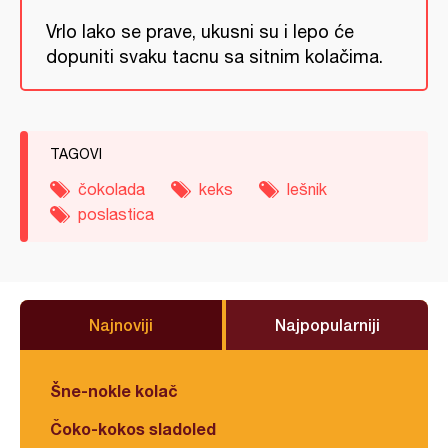
Vrlo lako se prave, ukusni su i lepo će
dopuniti svaku tacnu sa sitnim kolačima.
TAGOVI
čokolada
keks
lešnik
poslastica
Najnoviji
Najpopularniji
Šne-nokle kolač
Čoko-kokos sladoled