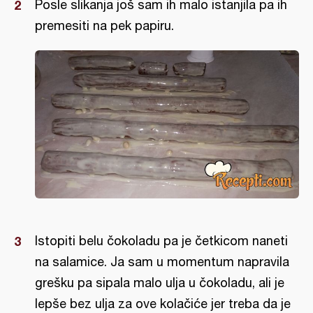
Posle slikanja još sam ih malo istanjila pa ih
premesiti na pek papiru.
Istopiti belu čokoladu pa je četkicom naneti
na salamice. Ja sam u momentum napravila
grešku pa sipala malo ulja u čokoladu, ali je
lepše bez ulja za ove kolačiće jer treba da je