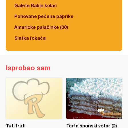
Galete Bakin kolač
Pohovane pečene paprike
Americke palačinke (30)
Slatka fokača
Isprobao sam
Tuti fruti
Torta španski vetar (2)