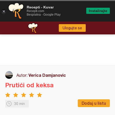
Recepti - Kuvar
Instalirajte
Recepti.com
Besplatna - Google Play
Ulogujte se
Verica Damjanovic
Autor:
Prutići od keksa
Dodaj u listu
30 min