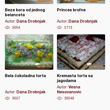
Beze kora od jednog
Princes krofne
belanceta
Dana Drobnjak
Dana Drobnjak
Autor:
Autor:
5054
5713
Bela čokoladna torta
Kremasta torta sa
jagodama
Vesna
Autor:
Dana Drobnjak
Nesovanovic
Autor:
9557
30546