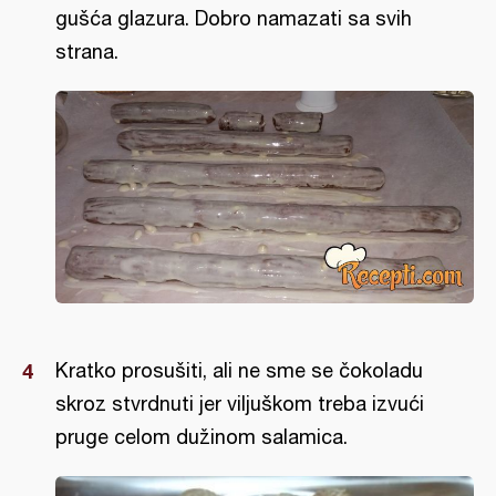
gušća glazura. Dobro namazati sa svih
strana.
Kratko prosušiti, ali ne sme se čokoladu
skroz stvrdnuti jer viljuškom treba izvući
pruge celom dužinom salamica.