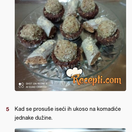
Kad se prosuše iseći ih ukoso na komadiće
jednake dužine.