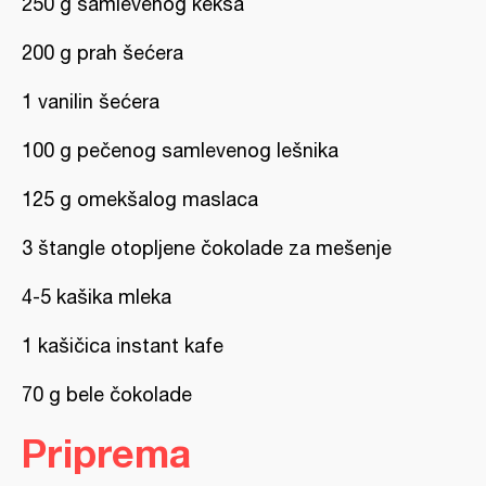
250 g samlevenog keksa
200 g prah šećera
1 vanilin šećera
100 g pečenog samlevenog lešnika
125 g omekšalog maslaca
3 štangle otopljene čokolade za mešenje
4-5 kašika mleka
1 kašičica instant kafe
70 g bele čokolade
Priprema