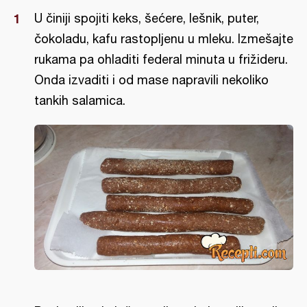
U činiji spojiti keks, šećere, lešnik, puter,
čokoladu, kafu rastopljenu u mleku. Izmešajte
rukama pa ohladiti federal minuta u frižideru.
Onda izvaditi i od mase napravili nekoliko
tankih salamica.