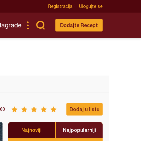
Registracija
Ulogujte se
Nagrade
Dodajte Recept
Dodaj u listu
60
Najnoviji
Najpopularniji