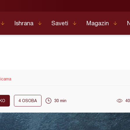
Ishrana
Saveti
Magazin
nicama
KO
4
OSOBA
30 min
40