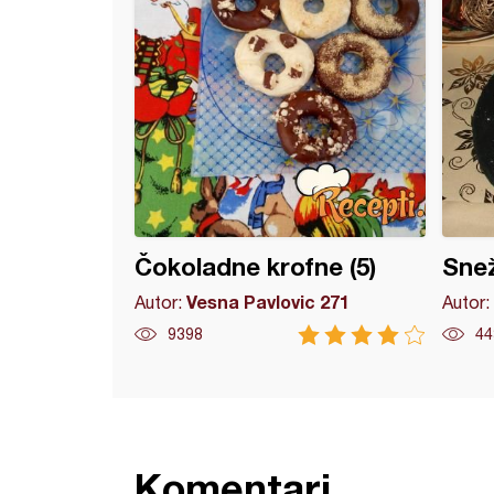
Čokoladne krofne (5)
Snež
Vesna Pavlovic 271
Autor:
Autor:
9398
44
Komentari