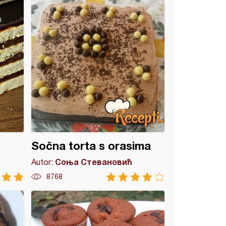
Sočna torta s orasima
Соња Стевановић
Autor:
8768