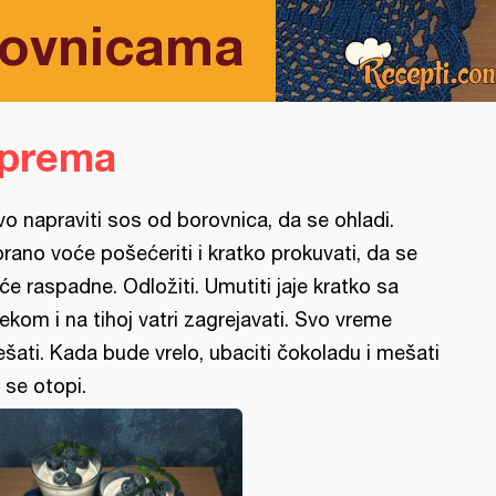
rovnicama
iprema
vo napraviti sos od borovnica, da se ohladi.
rano voće pošećeriti i kratko prokuvati, da se
će raspadne. Odložiti. Umutiti jaje kratko sa
ekom i na tihoj vatri zagrejavati. Svo vreme
šati. Kada bude vrelo, ubaciti čokoladu i mešati
 se otopi.