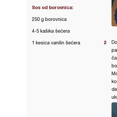
Sos od borovnica:
250 g borovnica
4-5 kašika šećera
Do
1 kesica vanilin šećera
pa
ča
bo
Mo
ko
de
uk