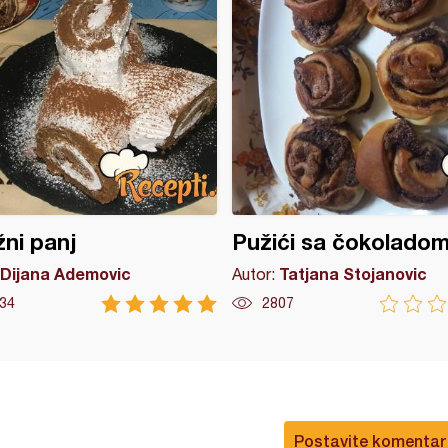
ni panj
Pužići sa čokolado
Dijana Ademovic
Tatjana Stojanovic
Autor:
34
2807
Postavite komentar