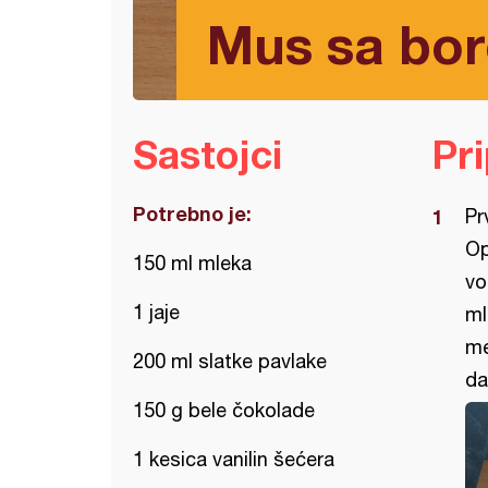
Mus sa bo
Sastojci
Pr
Potrebno je:
Pr
Op
150 ml mleka
vo
1 jaje
ml
me
200 ml slatke pavlake
da
150 g bele čokolade
1 kesica vanilin šećera