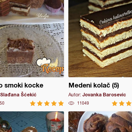
o smoki kocke
Medeni kolač (5)
Slađana Šćekić
Jovanka Barosevic
Autor:
50
11049