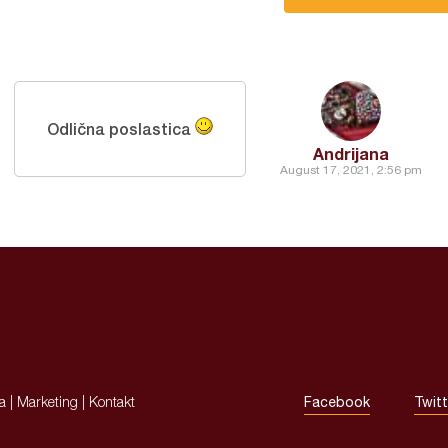
Odlična poslastica
Andrijana
August 17, 2021, 2:56 pm
ja
|
Marketing
|
Kontakt
Facebook
Twitt