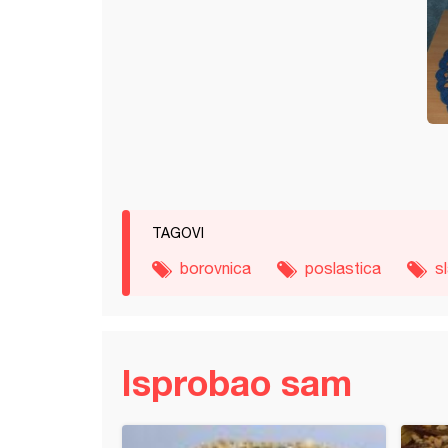
TAGOVI
borovnica
poslastica
s
Isprobao sam
 torta s orasima