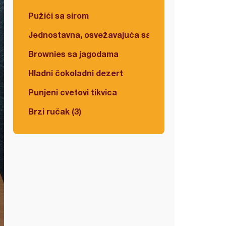
Pužići sa sirom
Jednostavna, osvežavajuća salata
Brownies sa jagodama
Hladni čokoladni dezert
Punjeni cvetovi tikvica
Brzi ručak (3)