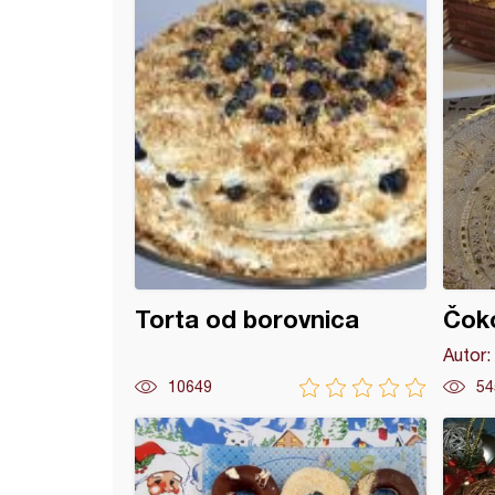
Torta od borovnica
Čok
Autor:
10649
54
i sa kokosom