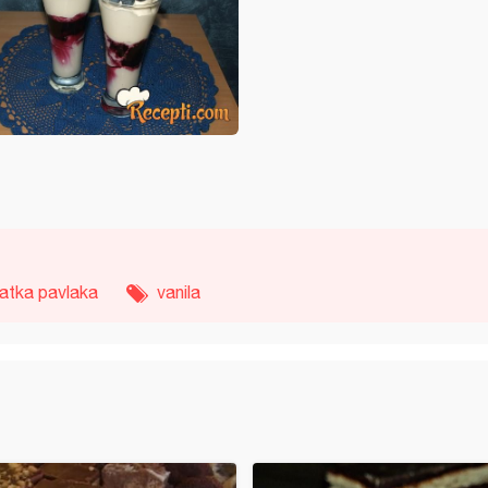
latka pavlaka
vanila