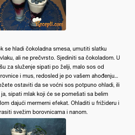
k se hladi čokoladna smesa, umutiti slatku
vlaku, ali ne prečvrsto. Sjediniti sa čokoladom. U
šu za služenje sipati po želji, malo sos od
rovnice i mus, redosled je po vašem ahođenju...
žete ostaviti da se voćni sos potpuno ohladi, ili
 ja, sipati mlak koji će se pomešati sa belim
lom dajući mermerni efekat. Ohladiti u frižideru i
rasiti svežim borovnicama i nanom.