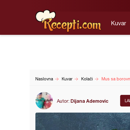
Kuvar
Naslovna
Kuvar
Kolači
Mus sa borov
Dijana Ademovic
Autor:
LA