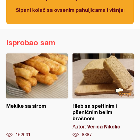
Sipani kolač sa ovsenim pahuljicama i višnjama
Isprobao sam
Mekike sa sirom
Hleb sa speltinim i
pšeničnim belim
brašnom
Verica Nikolić
Autor:
162031
8387