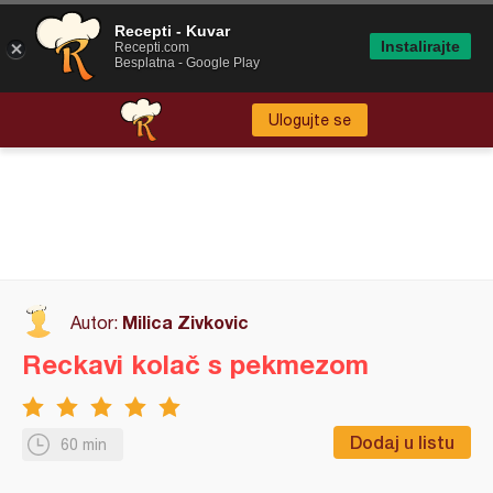
Recepti - Kuvar
Instalirajte
Recepti.com
Besplatna - Google Play
Ulogujte se
Milica Zivkovic
Autor:
Reckavi kolač s pekmezom
Dodaj u listu
60 min