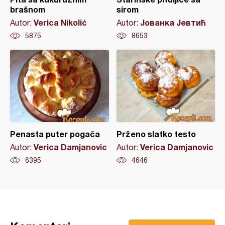
brašnom
sirom
Verica Nikolić
Јованка Јевтић
Autor:
Autor:
5875
8653
Penasta puter pogača
Prženo slatko testo
Verica Damjanovic
Verica Damjanovic
Autor:
Autor:
6395
4646