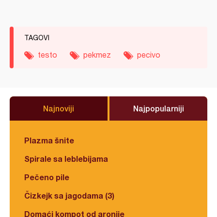
TAGOVI
testo
pekmez
pecivo
Najnoviji
Najpopularniji
Plazma šnite
Spirale sa leblebijama
Pečeno pile
Čizkejk sa jagodama (3)
Domaći kompot od aronije