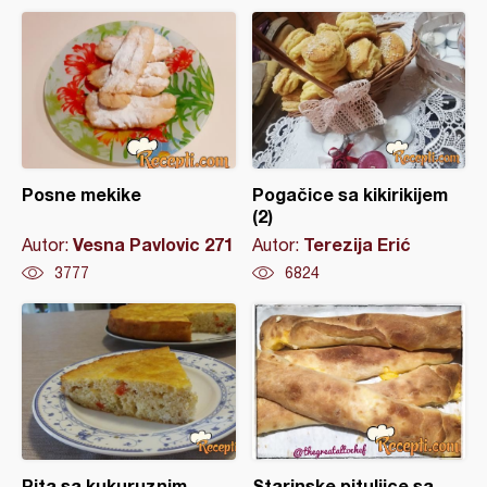
Posne mekike
Pogačice sa kikirikijem
(2)
Vesna Pavlovic 271
Terezija Erić
Autor:
Autor:
3777
6824
Pita sa kukuruznim
Starinske pituljice sa