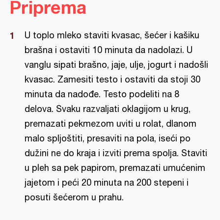
Priprema
U toplo mleko staviti kvasac, šećer i kašiku
brašna i ostaviti 10 minuta da nadolazi. U
vanglu sipati brašno, jaje, ulje, jogurt i nadošli
kvasac. Zamesiti testo i ostaviti da stoji 30
minuta da nadođe. Testo podeliti na 8
delova. Svaku razvaljati oklagijom u krug,
premazati pekmezom uviti u rolat, dlanom
malo spljoštiti, presaviti na pola, iseći po
dužini ne do kraja i izviti prema spolja. Staviti
u pleh sa pek papirom, premazati umućenim
jajetom i peći 20 minuta na 200 stepeni i
posuti šećerom u prahu.