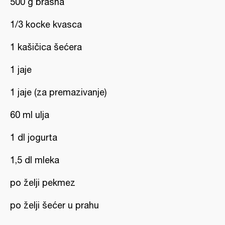
500 g brašna
1/3 kocke kvasca
1 kašičica šećera
1 jaje
1 jaje (za premazivanje)
60 ml ulja
1 dl jogurta
1,5 dl mleka
po želji pekmez
po želji šećer u prahu