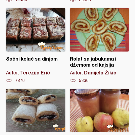
Sočni kolač sa dinjom
Rolat sa jabukama i
džemom od kajsija
Terezija Erić
Danijela Žikić
Autor:
Autor:
7870
5336