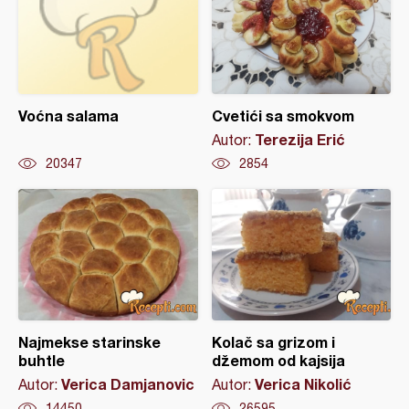
Voćna salama
Cvetići sa smokvom
Terezija Erić
Autor:
20347
2854
Najmekse starinske
Kolač sa grizom i
buhtle
džemom od kajsija
Verica Damjanovic
Verica Nikolić
Autor:
Autor:
14450
26595