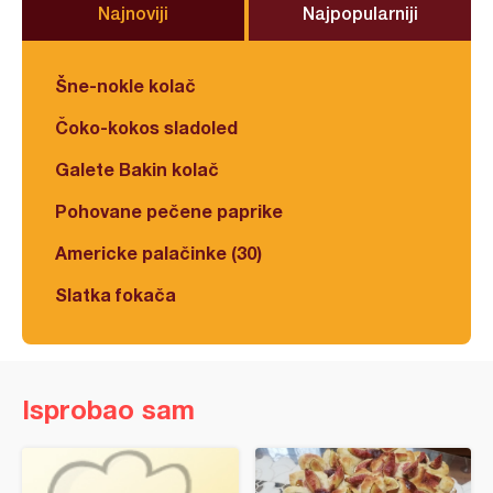
Najnoviji
Najpopularniji
Šne-nokle kolač
Čoko-kokos sladoled
Galete Bakin kolač
Pohovane pečene paprike
Americke palačinke (30)
Slatka fokača
Isprobao sam