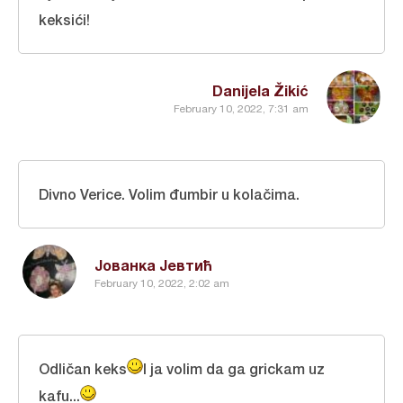
keksići!
Danijela Žikić
February 10, 2022, 7:31 am
Divno Verice. Volim đumbir u kolačima.
Јованка Јевтић
February 10, 2022, 2:02 am
Odličan keks
I ja volim da ga grickam uz
kafu...