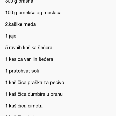
300 g brašna
100 g omekšalog maslaca
2.kašike meda
1 jaje
5 ravnih kašika šećera
1 kesica vanilin šećera
1 prstohvat soli
1 kašičica praška za pecivo
1 kašičica đumbira u prahu
1 kašičica cimeta