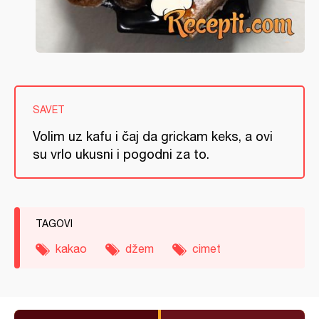
SAVET
Volim uz kafu i čaj da grickam keks, a ovi
su vrlo ukusni i pogodni za to.
TAGOVI
kakao
džem
cimet