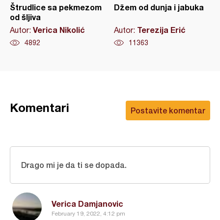
Štrudlice sa pekmezom
Džem od dunja i jabuka
od šljiva
Verica Nikolić
Terezija Erić
Autor:
Autor:
4892
11363
Komentari
Postavite komentar
Drago mi je da ti se dopada.
Verica Damjanovic
February 19, 2022, 4:12 pm