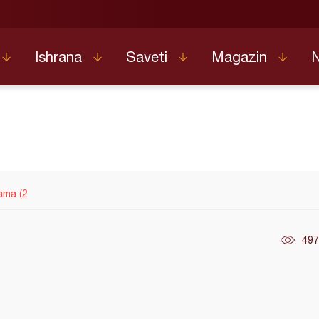
Ishrana
Saveti
Magazin
ama (2
497