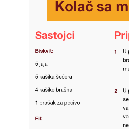
Kolač sa m
Sastojci
Pr
Biskvit:
U 
br
5 jaja
ma
5 kašika šećera
4 kašike brašna
U 
se
1 prašak za pecivo
va
vo
Fil:
ne