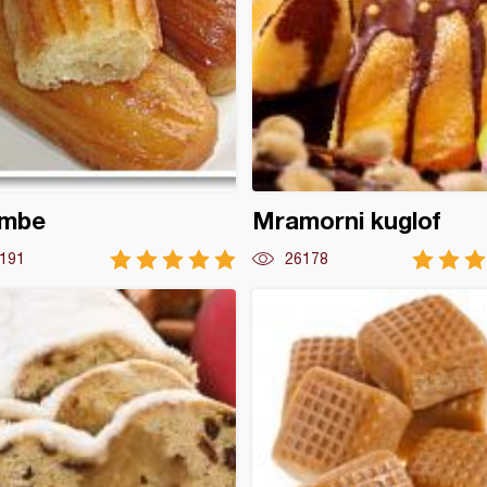
umbe
Mramorni kuglof
191
26178