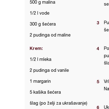
500 g malina
se
1/2 l vode
Pu
300 g šećera
še
2 pudinga od maline
Krem:
Po
pu
1/2 l mleka
šl
2 pudinga od vanile
1 margarin
Vr
Na
5 kašika šećera
šlag (po želji za ukrašavanje)
Uk