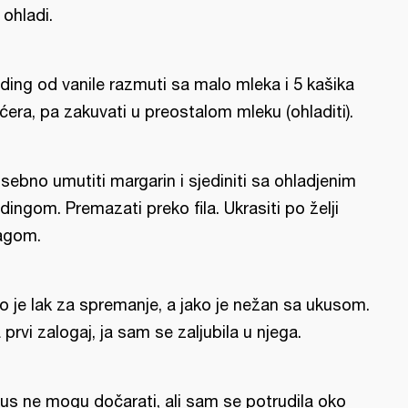
 ohladi.
ding od vanile razmuti sa malo mleka i 5 kašika
ćera, pa zakuvati u preostalom mleku (ohladiti).
sebno umutiti margarin i sjediniti sa ohladjenim
dingom. Premazati preko fila. Ukrasiti po želji
agom.
lo je lak za spremanje, a jako je nežan sa ukusom.
 prvi zalogaj, ja sam se zaljubila u njega.
us ne mogu dočarati, ali sam se potrudila oko