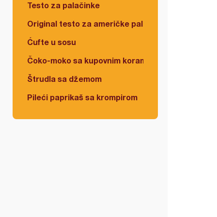
Testo za palačinke
Original testo za američke palačinke
Ćufte u sosu
Čoko-moko sa kupovnim korama
Štrudla sa džemom
Pileći paprikaš sa krompirom