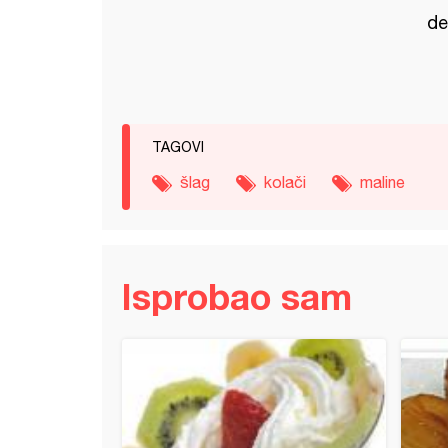
de
TAGOVI
šlag
kolači
maline
Isprobao sam
e gnezdo