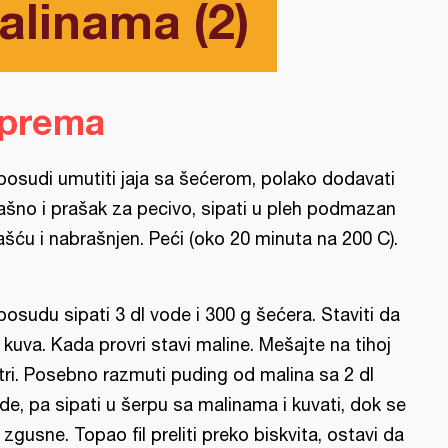
alinama (2)
iprema
posudi umutiti jaja sa šećerom, polako dodavati
ašno i prašak za pecivo, sipati u pleh podmazan
šću i nabrašnjen. Peći (oko 20 minuta na 200 C).
posudu sipati 3 dl vode i 300 g šećera. Staviti da
 kuva. Kada provri stavi maline. Mešajte na tihoj
tri. Posebno razmuti puding od malina sa 2 dl
de, pa sipati u šerpu sa malinama i kuvati, dok se
 zgusne. Topao fil preliti preko biskvita, ostavi da