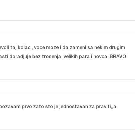
evoli taj kolac , voce moze i da zameni sa nekim drugim
asti doradjuje bez trosenja ivelikih para i novca .BRAVO
obozavam prvo zato sto je jednostavan za praviti,,a