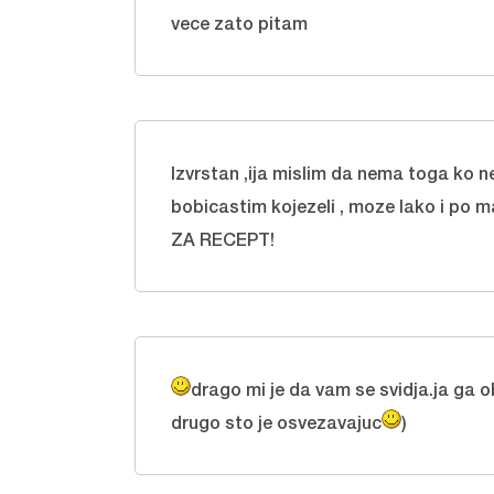
vece zato pitam
Izvrstan ,ija mislim da nema toga ko n
bobicastim kojezeli , moze lako i po m
ZA RECEPT!
drago mi je da vam se svidja.ja ga 
drugo sto je osvezavajuc
)