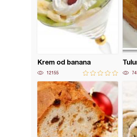
Krem od banana
Tul
12155
74
odišnja torta