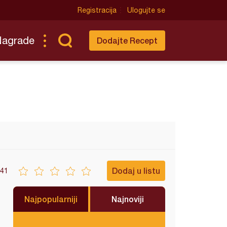
Registracija
Ulogujte se
Nagrade
Dodajte Recept
Dodaj u listu
41
Najpopularniji
Najnoviji