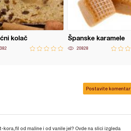
ćni kolač
Španske karamele
382
20828
Postavite komentar
kora,fil od maline i od vanile jel? Ovde na slici izgleda