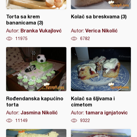
Torta sa krem
Kolač sa breskvama (3)
bananicama (3)
Branka Vukajlovć
Verica Nikolić
Autor:
Autor:
11975
6782
Rođendanska kapućino
Kolač sa šljivama i
torta
cimetom
Jasmina Nikolić
tamara ignjatovic
Autor:
Autor:
11149
9322