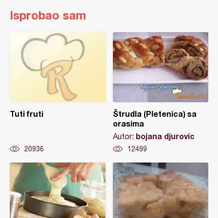
Isprobao sam
Tuti fruti
Štrudla (Pletenica) sa
orasima
bojana djurovic
Autor:
20936
12499