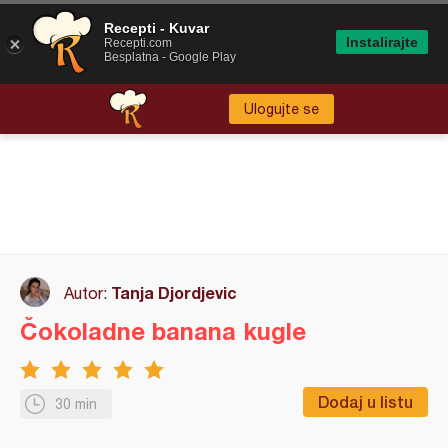
Recepti - Kuvar
Instalirajte
Recepti.com
Besplatna - Google Play
Ulogujte se
Tanja Djordjevic
Autor:
Čokoladne banana kugle
Dodaj u listu
30 min