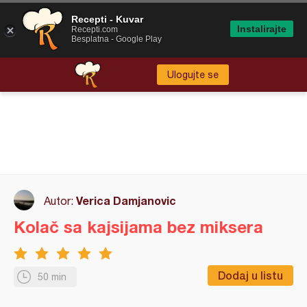
Recepti - Kuvar
Instalirajte
Recepti.com
Besplatna - Google Play
Ulogujte se
Verica Damjanovic
Autor:
Kolač sa kajsijama bez miksera
Dodaj u listu
50 min