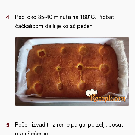
Peći oko 35-40 minuta na 180'C. Probati
čačkalicom da li je kolač pečen.
Pečen izvaditi iz rerne pa ga, po želji, posuti
prah šećerom.