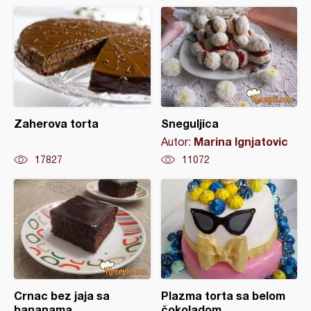
Zaherova torta
Sneguljica
Marina Ignjatovic
Autor:
17827
11072
Crnac bez jaja sa
Plazma torta sa belom
bananama
čokoladom