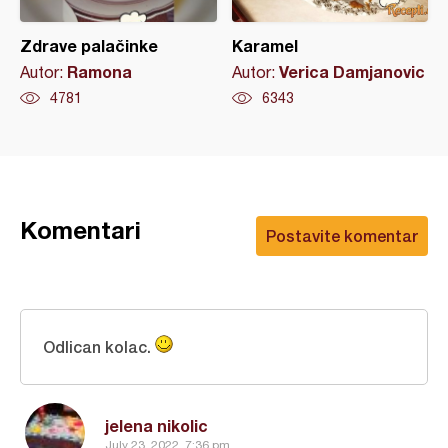
Zdrave palačinke
Karamel
Ramona
Verica Damjanovic
Autor:
Autor:
4781
6343
Komentari
Postavite komentar
Odlican kolac.
jelena nikolic
July 23, 2022, 7:36 pm