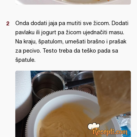
Onda dodati jaja pa mutiti sve žicom. Dodati
pavlaku ili jogurt pa žicom ujednačiti masu.
Na kraju, špatulom, umešati brašno i prašak
za pecivo. Testo treba da teško pada sa
špatule.