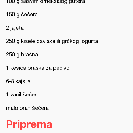
100 g sasvim omekšalog putera
150 g šećera
2 jajeta
250 g kisele pavlake ili grčkog jogurta
250 g brašna
1 kesica praška za pecivo
6-8 kajsija
1 vanil šećer
malo prah šećera
Priprema