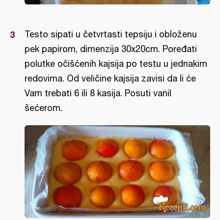
Testo sipati u četvrtasti tepsiju i obloženu
pek papirom, dimenzija 30x20cm. Poređati
polutke očišćenih kajsija po testu u jednakim
redovima. Od veličine kajsija zavisi da li će
Vam trebati 6 ili 8 kasija. Posuti vanil
šećerom.