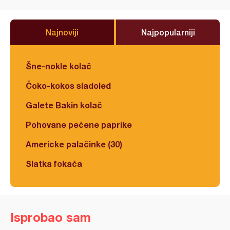
Najnoviji
Najpopularniji
Šne-nokle kolač
Čoko-kokos sladoled
Galete Bakin kolač
Pohovane pečene paprike
Americke palačinke (30)
Slatka fokača
Isprobao sam