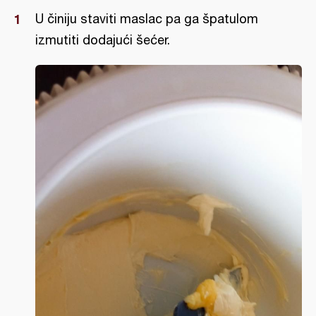
U činiju staviti maslac pa ga špatulom
izmutiti dodajući šećer.