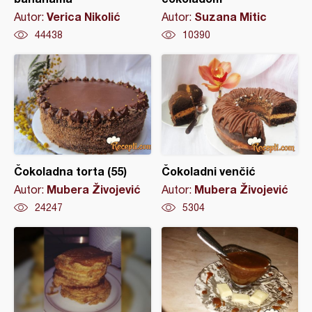
Verica Nikolić
Suzana Mitic
Autor:
Autor:
44438
10390
Čokoladna torta (55)
Čokoladni venčić
Mubera Živojević
Mubera Živojević
Autor:
Autor:
24247
5304