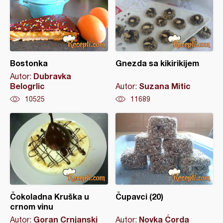
Bostonka
Gnezda sa kikirikijem
Dubravka
Autor:
Belogrlic
Suzana Mitic
Autor:
10525
11689
Čokoladna Kruška u
Čupavci (20)
crnom vinu
Goran Crnjanski
Novka Ćorda
Autor:
Autor: