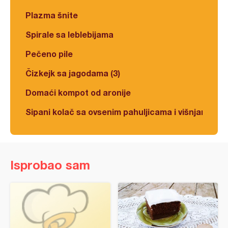
Plazma šnite
Spirale sa leblebijama
Pečeno pile
Čizkejk sa jagodama (3)
Domaći kompot od aronije
Sipani kolač sa ovsenim pahuljicama i višnjama
Isprobao sam