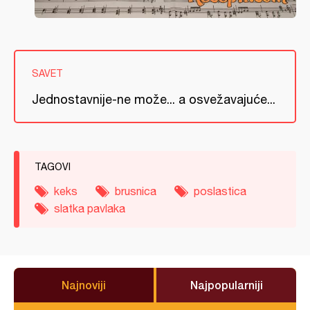
SAVET
Jednostavnije-ne može... a osvežavajuće...
TAGOVI
keks
brusnica
poslastica
slatka pavlaka
Najnoviji
Najpopularniji