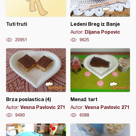
Tuti fruti
Ledeni Breg iz Banje
Dijana Popovic
Autor:
20951
9625
Brza poslastica (4)
Menaž tart
Vesna Pavlovic 271
Vesna Pavlovic 271
Autor:
Autor:
9490
6088