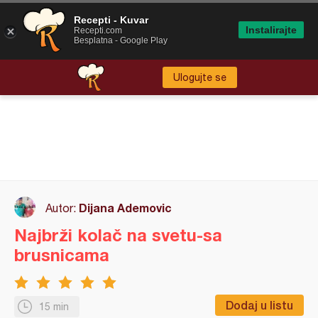
Recepti - Kuvar
Instalirajte
Recepti.com
Besplatna - Google Play
Ulogujte se
Dijana Ademovic
Autor:
Najbrži kolač na svetu-sa
brusnicama
Dodaj u listu
15 min