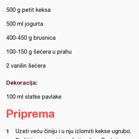
500 g petit keksa
500 ml jogurta
400-450 g brusnica
100-150 g šećera u prahu
2 vanilin šećera
Dekoracija:
100 ml slatke pavlake
Priprema
Uzeti veću činiju i u nju izlomiti kekse ugrubo.