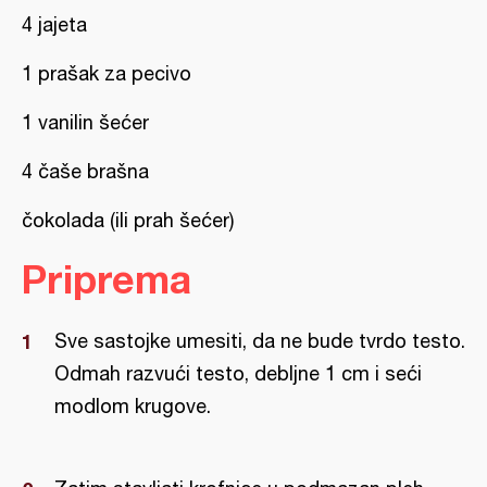
4 jajeta
1 prašak za pecivo
1 vanilin šećer
4 čaše brašna
čokolada (ili prah šećer)
Priprema
Sve sastojke umesiti, da ne bude tvrdo testo.
Odmah razvući testo, debljne 1 cm i seći
modlom krugove.