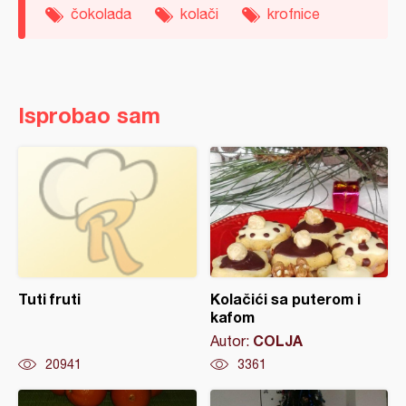
čokolada
kolači
krofnice
Isprobao sam
Tuti fruti
Kolačići sa puterom i
kafom
COLJA
Autor:
20941
3361