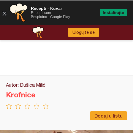
Recepti - Kuvar
Instalirajte
Recepti.com
Besplatna - Google Play
Ulogujte se
Autor: Dušica Milić
Krofnice
Dodaj u listu