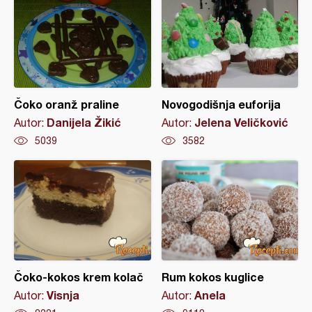
Čoko oranž praline
Novogodišnja euforija
Danijela Žikić
Jelena Veličković
Autor:
Autor:
5039
3582
Čoko-kokos krem kolač
Rum kokos kuglice
Visnja
Anela
Autor:
Autor: