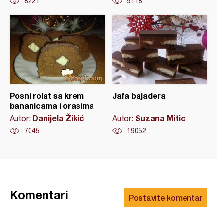
8221
9118
Posni rolat sa krem
Jafa bajadera
bananicama i orasima
Danijela Žikić
Suzana Mitic
Autor:
Autor:
7045
19052
Komentari
Postavite komentar