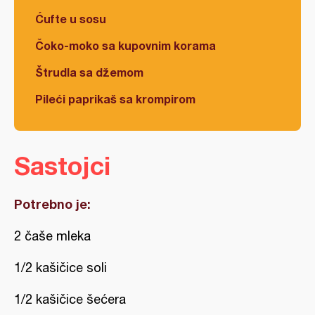
Ćufte u sosu
Čoko-moko sa kupovnim korama
Štrudla sa džemom
Pileći paprikaš sa krompirom
Sastojci
Potrebno je:
2 čaše mleka
1/2 kašičice soli
1/2 kašičice šećera