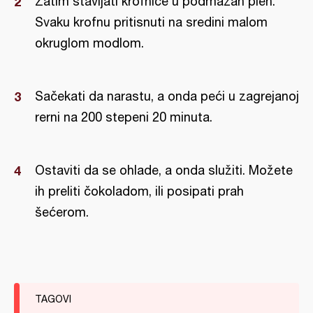
Zatim stavljati krofnice u podmazan pleh.
Svaku krofnu pritisnuti na sredini malom
okruglom modlom.
Sačekati da narastu, a onda peći u zagrejanoj
rerni na 200 stepeni 20 minuta.
Ostaviti da se ohlade, a onda služiti. Možete
ih preliti čokoladom, ili posipati prah
šećerom.
TAGOVI