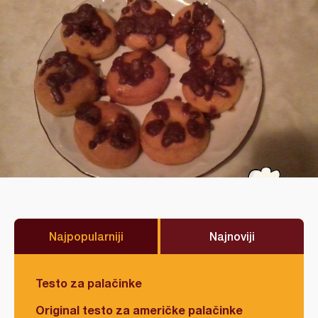
Najpopularniji
Najnoviji
Testo za palačinke
Original testo za američke palačinke